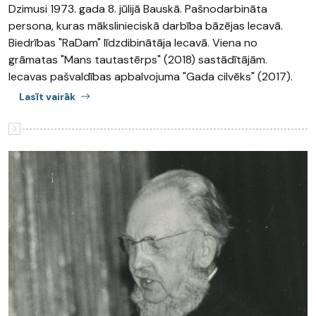
Dzimusi 1973. gada 8. jūlijā Bauskā. Pašnodarbināta
persona, kuras mākslinieciskā darbība bāzējas Iecavā.
Biedrības "RaDam" līdzdibinātāja Iecavā. Viena no
grāmatas "Mans tautastērps" (2018) sastādītājām.
Iecavas pašvaldības apbalvojuma "Gada cilvēks" (2017).
Lasīt vairāk