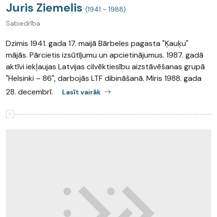
Juris Ziemelis
(1941 - 1988)
Sabiedrība
Dzimis 1941. gada 17. maijā Bārbeles pagasta "Ķauķu"
mājās. Pārcietis izsūtījumu un apcietinājumus. 1987. gadā
aktīvi iekļaujas Latvijas cilvēktiesību aizstāvēšanas grupā
"Helsinki – 86", darbojās LTF dibināšanā. Miris 1988. gada
28. decembrī.
Lasīt vairāk