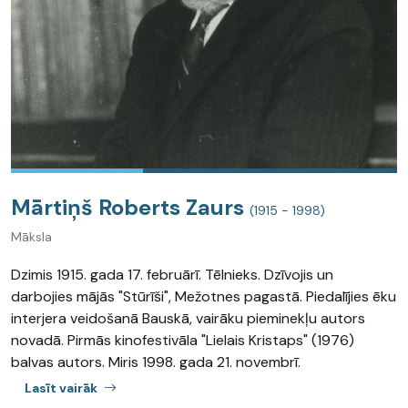
Mārtiņš Roberts Zaurs
(1915 - 1998)
Māksla
Dzimis 1915. gada 17. februārī. Tēlnieks. Dzīvojis un
darbojies mājās "Stūrīši", Mežotnes pagastā. Piedalījies ēku
interjera veidošanā Bauskā, vairāku pieminekļu autors
novadā. Pirmās kinofestivāla "Lielais Kristaps" (1976)
balvas autors. Miris 1998. gada 21. novembrī.
Lasīt vairāk