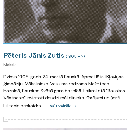
Pēteris Jānis Zutis
(1905 - ?)
Māksla
Dzimis 1905. gada 24. martā Bauskā. Apmeklējis I.Kļaviņas
ģimnāziju. Mākslinieks. Veikums redzams Mežotnes
baznīcā, Bauskas Svētā gara baznīcā. Laikrakstā "Bauskas
Vēstnesis" ievietoti daudzi mākslinieka zīmējumi un šarži.
Liktenis neskaidrs.
Lasīt vairāk