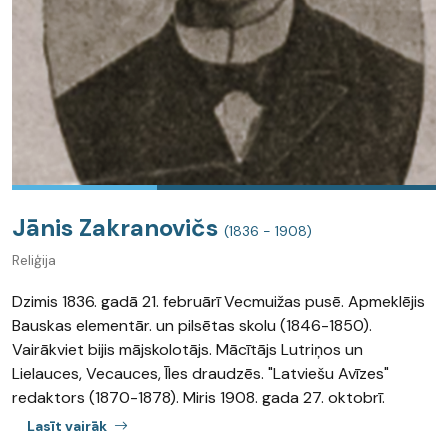
Jānis Zakranovičs
(1836 - 1908)
Reliģija
Dzimis 1836. gadā 21. februārī Vecmuižas pusē. Apmeklējis
Bauskas elementār. un pilsētas skolu (1846-1850).
Vairākviet bijis mājskolotājs. Mācītājs Lutriņos un
Lielauces, Vecauces, Īles draudzēs. "Latviešu Avīzes"
redaktors (1870-1878). Miris 1908. gada 27. oktobrī.
Lasīt vairāk