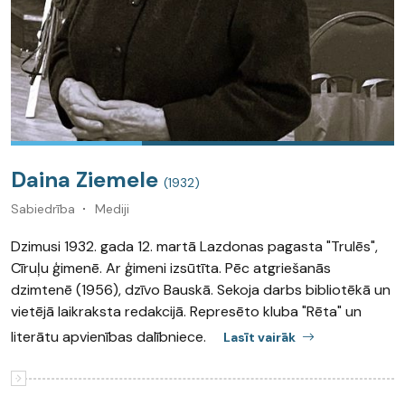
Daina Ziemele
(1932)
Sabiedrība
Mediji
Dzimusi 1932. gada 12. martā Lazdonas pagasta "Trulēs",
Cīruļu ģimenē. Ar ģimeni izsūtīta. Pēc atgriešanās
dzimtenē (1956), dzīvo Bauskā. Sekoja darbs bibliotēkā un
vietējā laikraksta redakcijā. Represēto kluba "Rēta" un
literātu apvienības dalībniece.
Lasīt vairāk