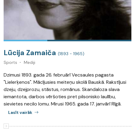
Lūcija Zamaiča
(1893 - 1965)
Sports
Mediji
Dzimusi 1893. gada 26. februārī Vecsaules pagasta
"Lielerķenos". Mācījusies meiteņu skolā Bauskā. Rakstījusi
dzeju, dzejprozu, stāstus, romānus. Skandaloza slava
iemantota, darbos vēršoties pret pilsonisko laulību,
sievietes necilo lomu. Mirusi 1965. gada 17. janvārī Rīgā.
Lasīt vairāk