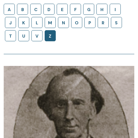
A
B
C
D
E
F
G
H
I
J
K
L
M
N
O
P
R
S
T
U
V
Z