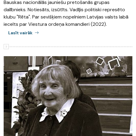
Bauskas nacionālās jauniešu pretošanās grupas
dalībnieks. Notiesāts, izsūtīts. Vadījis politiski represēto
klubu "Rēta". Par sevišķiem nopelniem Latvijas valsts labā
iecelts par Viestura ordeņa komandieri (2022).
Lasīt vairāk