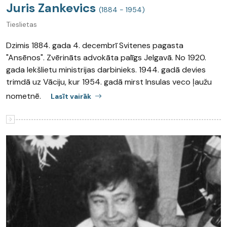
Juris Zankevics
(1884 - 1954)
Tieslietas
Dzimis 1884. gada 4. decembrī Svitenes pagasta
"Ansēnos". Zvērināts advokāta palīgs Jelgavā. No 1920.
gada Iekšlietu ministrijas darbinieks. 1944. gadā devies
trimdā uz Vāciju, kur 1954. gadā mirst Insulas veco ļaužu
nometnē.
Lasīt vairāk