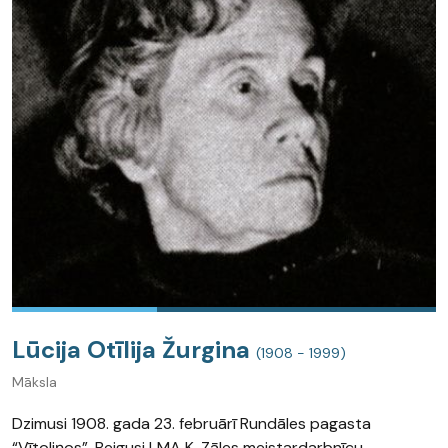
Lūcija Otīlija Žurgina
(1908 - 1999)
Māksla
Dzimusi 1908. gada 23. februārī Rundāles pagasta
“Vītoliņos”. Beigusi LMA K. Zāles meistardarbnīcu.