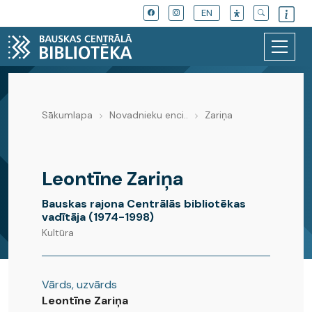
EN
Sākumlapa
Novadnieku enci..
Zariņa
Novadnieku enciklopēdija
Leontīne Zariņa
Bauskas rajona Centrālās bibliotēkas
vadītāja (1974-1998)
Kultūra
Vārds, uzvārds
Leontīne Zariņa