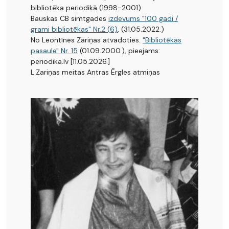
bibliotēka periodikā (1998-2001)
Bauskas CB simtgades
izdevums "100 gadi /
grami bibliotēkas" Nr.2 (6)
, (31.05.2022.)
No Leontīnes Zariņas atvadoties.
"Bibliotēkas
pasaule" Nr. 15
(01.09.2000.), pieejams:
periodika.lv [11.05.2026.]
L.Zariņas meitas Antras Ērgles atmiņas