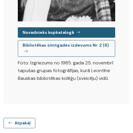
Novadnieks kopkatalogā
Bibliotēkas simtgades izdevums Nr. 2 (6)
Foto: Izgriezums no 1985. gada 25. novembrī
tapušas grupas fotogrāfijas, kurā Leontīne
Bauskas bibliotēkas kolēģu (sveicēju) vidū.
Atpakaļ