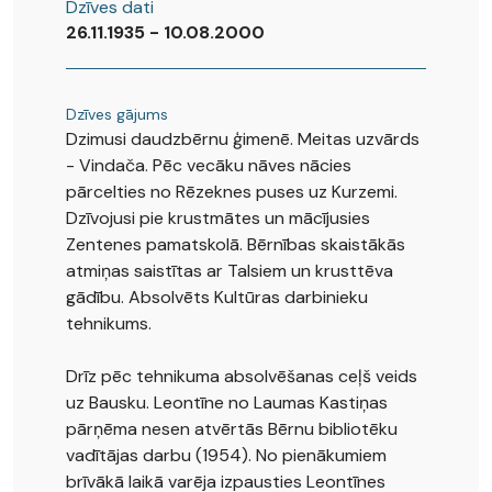
Dzīves dati
26.11.1935 - 10.08.2000
Dzīves gājums
Dzimusi daudzbērnu ģimenē. Meitas uzvārds
- Vindača. Pēc vecāku nāves nācies
pārcelties no Rēzeknes puses uz Kurzemi.
Dzīvojusi pie krustmātes un mācījusies
Zentenes pamatskolā. Bērnības skaistākās
atmiņas saistītas ar Talsiem un krusttēva
gādību. Absolvēts Kultūras darbinieku
tehnikums.
Drīz pēc tehnikuma absolvēšanas ceļš veids
uz Bausku. Leontīne no Laumas Kastiņas
pārņēma nesen atvērtās Bērnu bibliotēku
vadītājas darbu (1954). No pienākumiem
brīvākā laikā varēja izpausties Leontīnes