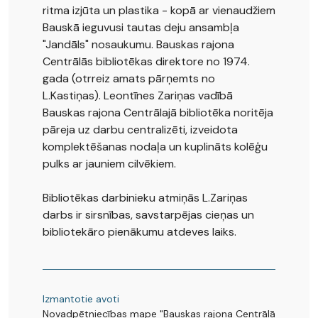
ritma izjūta un plastika - kopā ar vienaudžiem
Bauskā ieguvusi tautas deju ansambļa
"Jandāls" nosaukumu. Bauskas rajona
Centrālās bibliotēkas direktore no 1974.
gada (otrreiz amats pārņemts no
L.Kastiņas). Leontīnes Zariņas vadībā
Bauskas rajona Centrālajā bibliotēka noritēja
pāreja uz darbu centralizēti, izveidota
komplektēšanas nodaļa un kuplināts kolēģu
pulks ar jauniem cilvēkiem.
Bibliotēkas darbinieku atmiņās L.Zariņas
darbs ir sirsnības, savstarpējas cieņas un
bibliotekāro pienākumu atdeves laiks.
Izmantotie avoti
Novadpētniecības mape "Bauskas rajona Centrālā