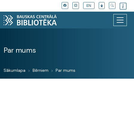
EN
Par mums
Sākumlapa
Bērniem
Par mums