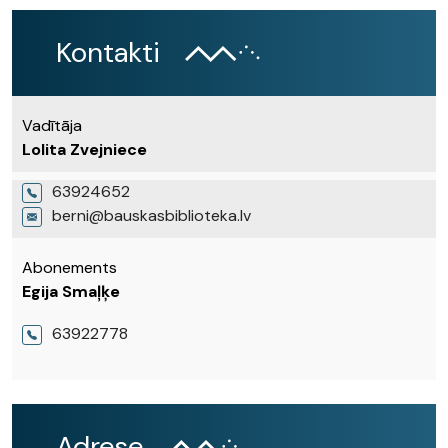
Kontakti
Vadītāja
Lolita Zvejniece
63924652
berni@bauskasbiblioteka.lv
Abonements
Egija Smaļķe
63922778
Adrese