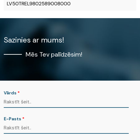
LV50TREL9802589008000
Sazinies ar mums!
Mēs Tev palīdzēsim!
Vārds
*
E-Pasts
*