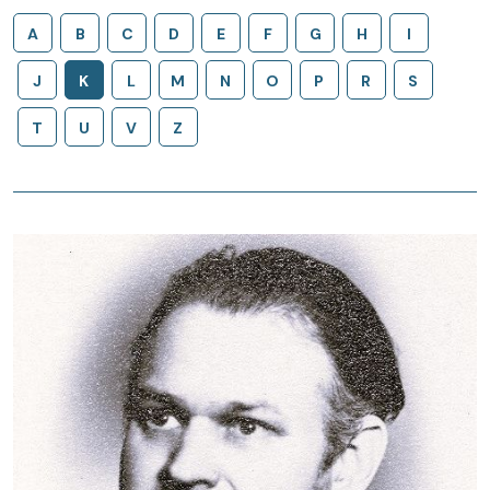
A
B
C
D
E
F
G
H
I
J
K
L
M
N
O
P
R
S
T
U
V
Z