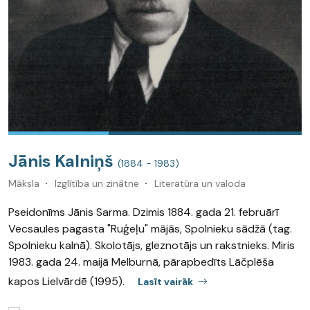
Jānis Kalniņš
(1884 - 1983)
Māksla
Izglītība un zinātne
Literatūra un valoda
Pseidonīms Jānis Sarma. Dzimis 1884. gada 21. februārī
Vecsaules pagasta "Ruģeļu" mājās, Spolnieku sādžā (tag.
Spolnieku kalnā). Skolotājs, gleznotājs un rakstnieks. Miris
1983. gada 24. maijā Melburnā, pārapbedīts Lāčplēša
kapos Lielvārdē (1995).
Lasīt vairāk