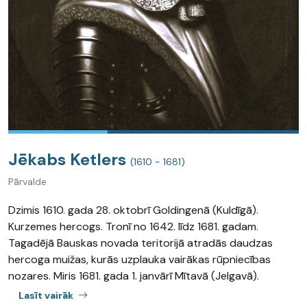
Jēkabs Ketlers
(1610 - 1681)
Pārvalde
Dzimis 1610. gada 28. oktobrī Goldingenā (Kuldīgā).
Kurzemes hercogs. Tronī no 1642. līdz 1681. gadam.
Tagadējā Bauskas novada teritorijā atradās daudzas
hercoga muižas, kurās uzplauka vairākas rūpniecības
nozares. Miris 1681. gada 1. janvārī Mītavā (Jelgavā).
Lasīt vairāk