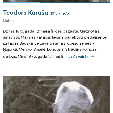
Teodors Karaša
(1915 - 1975)
Māksla
Dzimis 1915. gada 12. maijā Īslīces pagastā. Gleznotājs,
ainavists. Mākslas katalogi liecina par aktīvu piedalīšanos
izstādēs Bauskā, Jelgavā un arī aizrobežu zemēs -
Ņujorkā, Mehiko, Briselē, Londonā. Strādājis kolhoza
darbus. Miris 1975. gada 12. maijā.
Lasīt vairāk