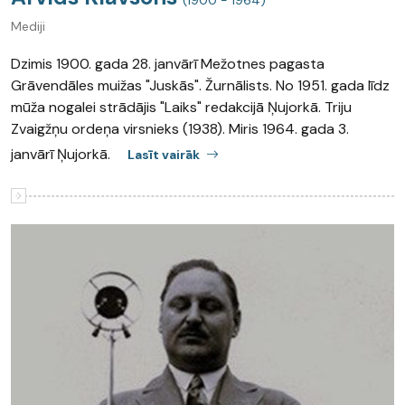
(1900 - 1964)
Mediji
Dzimis 1900. gada 28. janvārī Mežotnes pagasta
Grāvendāles muižas "Juskās". Žurnālists. No 1951. gada līdz
mūža nogalei strādājis "Laiks" redakcijā Ņujorkā. Triju
Zvaigžņu ordeņa virsnieks (1938). Miris 1964. gada 3.
janvārī Ņujorkā.
Lasīt vairāk