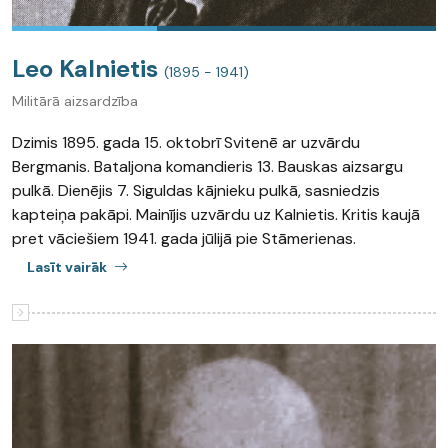
Leo Kalnietis
(1895 - 1941)
Militārā aizsardzība
Dzimis 1895. gada 15. oktobrī Svitenē ar uzvārdu
Bergmanis. Bataljona komandieris 13. Bauskas aizsargu
pulkā. Dienējis 7. Siguldas kājnieku pulkā, sasniedzis
kapteiņa pakāpi. Mainījis uzvārdu uz Kalnietis. Kritis kaujā
pret vāciešiem 1941. gada jūlijā pie Stāmerienas.
Lasīt vairāk