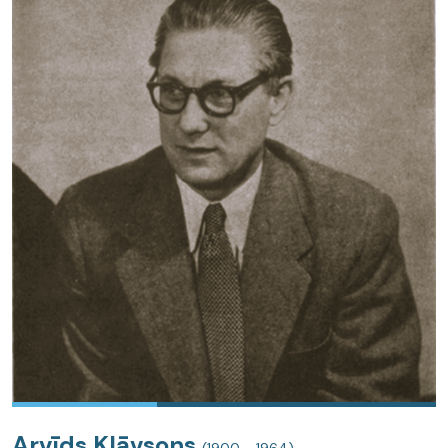
Arvīds Klāvsons