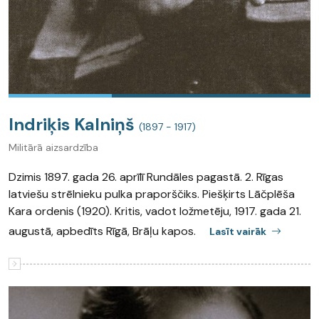
Indriķis Kalniņš
(1897 - 1917)
Militārā aizsardzība
Dzimis 1897. gada 26. aprīlī Rundāles pagastā. 2. Rīgas
latviešu strēlnieku pulka praporščiks. Piešķirts Lāčplēša
Kara ordenis (1920). Kritis, vadot ložmetēju, 1917. gada 21.
augustā, apbedīts Rīgā, Brāļu kapos.
Lasīt vairāk