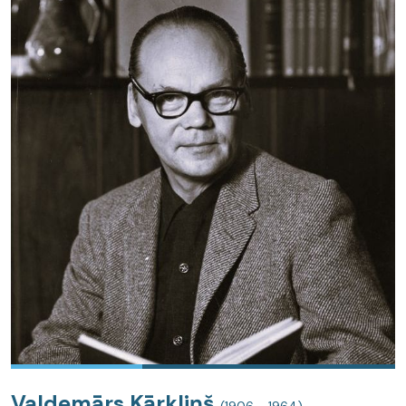
Valdemārs Kārkliņš