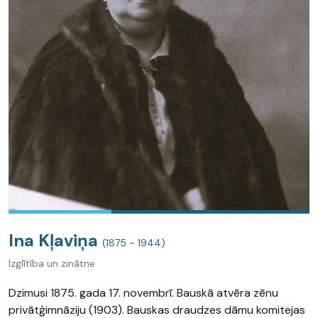
Ina Kļaviņa
(1875 - 1944)
Izglītība un zinātne
Dzimusi 1875. gada 17. novembrī. Bauskā atvēra zēnu
privātģimnāziju (1903). Bauskas draudzes dāmu komitejas