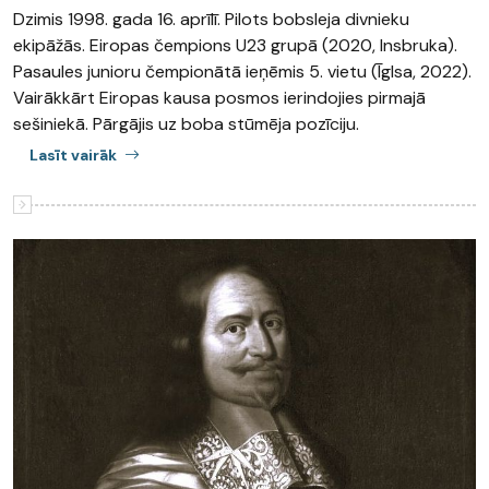
Dzimis 1998. gada 16. aprīlī. Pilots bobsleja divnieku
ekipāžās. Eiropas čempions U23 grupā (2020, Insbruka).
Pasaules junioru čempionātā ieņēmis 5. vietu (Īglsa, 2022).
Vairākkārt Eiropas kausa posmos ierindojies pirmajā
sešiniekā. Pārgājis uz boba stūmēja pozīciju.
Lasīt vairāk