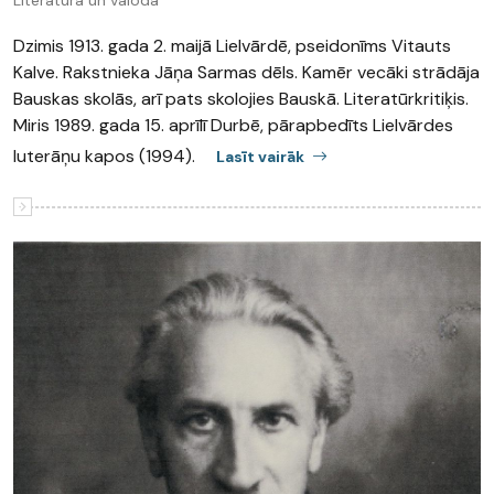
Literatūra un valoda
Dzimis 1913. gada 2. maijā Lielvārdē, pseidonīms Vitauts
Kalve. Rakstnieka Jāņa Sarmas dēls. Kamēr vecāki strādāja
Bauskas skolās, arī pats skolojies Bauskā. Literatūrkritiķis.
Miris 1989. gada 15. aprīlī Durbē, pārapbedīts Lielvārdes
luterāņu kapos (1994).
Lasīt vairāk