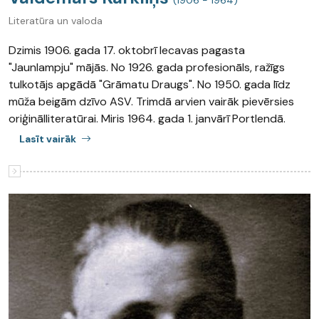
(1906 - 1964)
Literatūra un valoda
Dzimis 1906. gada 17. oktobrī Iecavas pagasta
"Jaunlampju" mājās. No 1926. gada profesionāls, ražīgs
tulkotājs apgādā "Grāmatu Draugs". No 1950. gada līdz
mūža beigām dzīvo ASV. Trimdā arvien vairāk pievērsies
oriģinālliteratūrai. Miris 1964. gada 1. janvārī Portlendā.
Lasīt vairāk