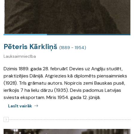
Pēteris Kārkliņš
(1889 - 1954)
Lauksaimniecība
Dzimis 1889. gada 28. februārī. Devies uz Angliju studēt,
praktizējies Dānijā. Atgriezies kā diplomēts piensaimnieks
(1928). Trīs grāmatu autors. Nopircis zemi Bauskas pusē,
ierīkojis 7 ha lielu dārzu (1935). Devis padomus Latvijas
sviesta eksportam. Miris 1954. gada 12. jūnijā.
Lasīt vairāk