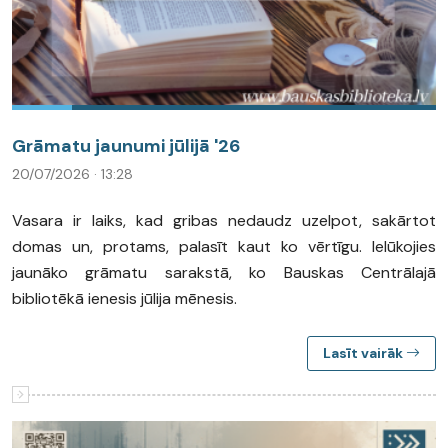
Grāmatu jaunumi jūlijā '26
20/07/2026 · 13:28
Vasara ir laiks, kad gribas nedaudz uzelpot, sakārtot
domas un, protams, palasīt kaut ko vērtīgu. Ielūkojies
jaunāko grāmatu sarakstā, ko Bauskas Centrālajā
bibliotēkā ienesis jūlija mēnesis.
Lasīt vairāk