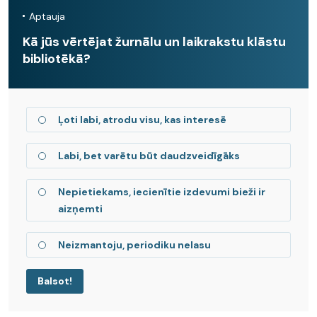
Aptauja
Kā jūs vērtējat žurnālu un laikrakstu klāstu
bibliotēkā?
Ļoti labi, atrodu visu, kas interesē
Labi, bet varētu būt daudzveidīgāks
Nepietiekams, iecienītie izdevumi bieži ir
aizņemti
Neizmantoju, periodiku nelasu
Balsot!