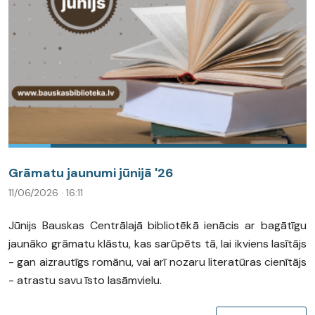
Grāmatu jaunumi jūnijā '26
11/06/2026 · 16:11
Jūnijs Bauskas Centrālajā bibliotēkā ienācis ar bagātīgu
jaunāko grāmatu klāstu, kas sarūpēts tā, lai ikviens lasītājs
- gan aizrautīgs romānu, vai arī nozaru literatūras cienītājs
- atrastu savu īsto lasāmvielu.