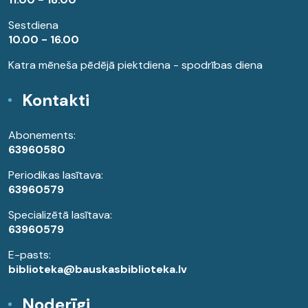
Sestdiena
10.00 - 16.00
Katra mēneša pēdējā piektdiena - spodrības diena
Kontakti
Abonements:
63960580
Periodikas lasītava:
63960579
Specializētā lasītava:
63960579
E-pasts:
biblioteka@bauskasbiblioteka.lv
Noderīgi