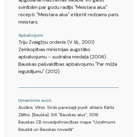
svinībām par godu radījis "Meistara alus"
recepti. "Meistara alus" etiķetē redzams pats
meistars.
Apbalvojumi
Triju Zvaigžņu ordenis (V šķ., 2001)
Zemkopības ministrijas augstāko
apbalvojumu – sudraba medaļa (2006)
Bauskas pašvaldības apbalvojumu "Par mūža
ieguldījumu" (2012)
Izmantotie avoti
Auzāns, Vilnis. Sirds pareizajā pusē: aldaris Kārlis
Zālītis. [Bauska]: SIA "Bauskas alus", 2016
Bauskas CB novadpētniecības mape "Uzņēmumi
Bauskā un Bauskas novadā"