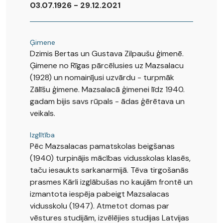
03.07.1926 - 29.12.2021
Ģimene
Dzimis Bertas un Gustava Zilpaušu ģimenē.
Ģimene no Rīgas pārcēlusies uz Mazsalacu
(1928) un nomainījusi uzvārdu - turpmāk
Zālīšu ģimene. Mazsalacā ģimenei līdz 1940.
gadam bijis savs rūpals - ādas ģērētava un
veikals.
Izglītība
Pēc Mazsalacas pamatskolas beigšanas
(1940) turpinājis mācības vidusskolas klasēs,
taču iesaukts sarkanarmijā. Tēva tirgošanās
prasmes Kārli izglābušas no kaujām frontē un
izmantota iespēja pabeigt Mazsalacas
vidusskolu (1947). Atmetot domas par
vēstures studijām, izvēlējies studijas Latvijas