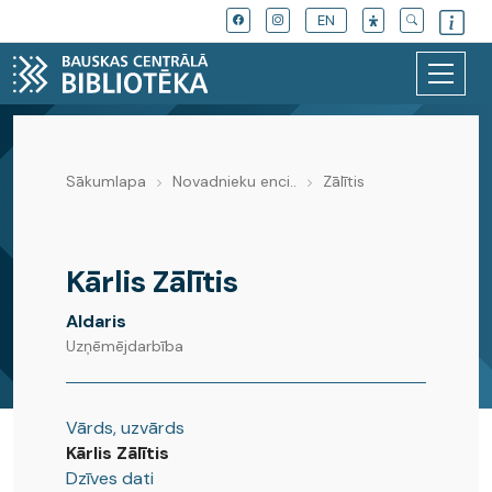
EN
Sākumlapa
Novadnieku enci..
Zālītis
Novadnieku enciklopēdija
Kārlis Zālītis
Aldaris
Uzņēmējdarbība
Vārds, uzvārds
Kārlis Zālītis
Dzīves dati