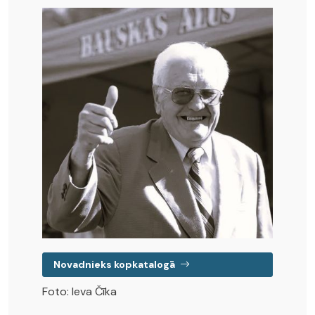
Novadnieks kopkatalogā
Foto: Ieva Čīka