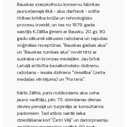
Bauskas starpkolhozu konservu fabrikas
jaunceļamajā ēkā - alus darītavā - solīta
rīcības brīvība brūža un tehnoloģisko
procesu izveidē, un tas no 1979. gada
saistījis K.Zālīša ģimeni ar Bausku. 20. gs. 80.
gadu sākumā sākusies ražošana un tapušas
oriģinālas receptūras. "Bauskas gaišais alus"
un "Bauskas tumšais alus" novērtēts ar
sudraba un bronzas medaļām. Jau brīvā
Latvijā attīstīta bezalkoholisko dzērienu
ražošana - iesala dzēriens "Veselība" (zelta
medaļas vērtējums) un "Porteris".
Kārlis Zālītis, pats nolūkodams alus ceha
jauno vadītāju, pēc 75. dzimšanas dienas
devies pensijā un turpinājis ar konsultanta
padomiem. Tad atlicis vairāk laika
dziedāšanai korī "Četri Vēji" un datorprasmju
apgūšanai mazmeitas vadībā. 90 gadu