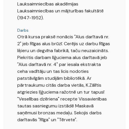
Lauksaimniecības akadēmijas
Lauksaimniecības un mājturības fakultātē
(1947-1952).
Darbs
Otrā kursa praksē nonācis "Alus darītavā nr.
2" jeb Rīgas alus brūzī. Cerējis uz darbu Rīgas
liķieru un degvīna fabrikā, taču neuzaicināts.
Piekritis darbam Ilģuciema alus darītavā jeb
"Alus darītavā nr. 4" par iesala ekstrakta
ceha vadītāju un tas licis nodoties
patstāvīgām studijām bibliotēkā. Ar
pārtraukumu citās darba vietās, K.Zālītis
atgriezies Iļģuciema ražotnē un tur tapusī
"Veselības dzēriena" recepte Vissavienības
tautas sasniegumu izstādē Maskavā
saņēmusi bronzas medaļu. Sekojis darbs
darītavās "Rīga" un "Tērvete".