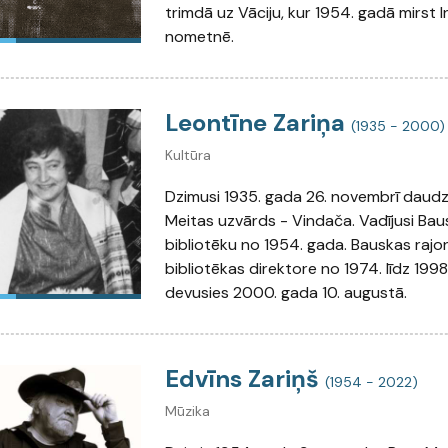
trimdā uz Vāciju, kur 1954. gadā mirst 
nometnē.
Leontīne Zariņa
(1935 - 2000)
Kultūra
Dzimusi 1935. gada 26. novembrī daud
Meitas uzvārds - Vindača. Vadījusi Ba
bibliotēku no 1954. gada. Bauskas rajo
bibliotēkas direktore no 1974. līdz 199
devusies 2000. gada 10. augustā.
Edvīns Zariņš
(1954 - 2022)
Mūzika