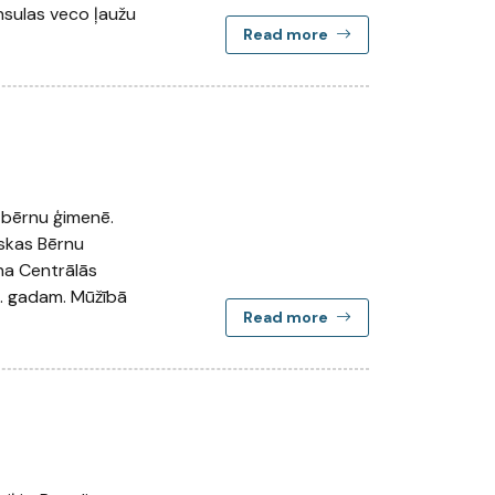
Insulas veco ļaužu
Read more
zbērnu ģimenē.
uskas Bērnu
na Centrālās
8. gadam. Mūžībā
Read more