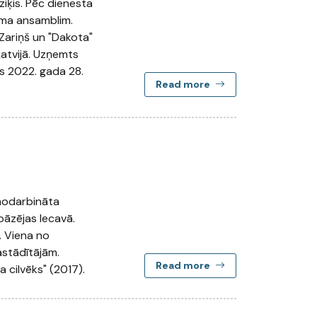
ziķis. Pēc dienesta
ama ansamblim.
.Zariņš un "Dakota"
Latvijā. Uzņemts
ris 2022. gada 28.
Read more
šnodarbināta
bāzējas Iecavā.
. Viena no
stādītājām.
Read more
 cilvēks" (2017).