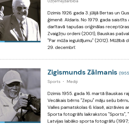
Uzņēmējdarbība
Dzimis 1926. gada 3. jūlijā Bertas un Gu
ģimenē. Aldaris. No 1979. gada saistīts 
darītavā tapušas oriģinālas receptūras
Zvaigžņu ordeni (2001), Bauskas pašva
"Par mūža ieguldījumu" (2012). Mūžībā 
29. decembrī.
Zigismunds Zālmanis
(1955
Sports
Mediji
Dzimis 1955. gada 16. martā Bauskas raj
Vecākais bērns "Zepu" māju sešu bērn
Valles pamatskolas 6. klasē, aizrāvies 
Sporta fotogrāfs laikrakstos "Sports", 
Latvijas labāko sporta fotogrāfu (1997;