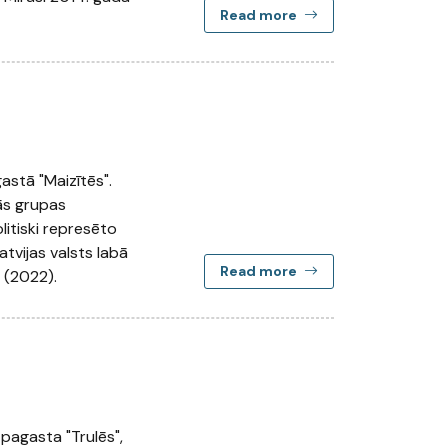
Read more
astā "Maizītēs".
ās grupas
olitiski represēto
atvijas valsts labā
Read more
 (2022).
pagasta "Trulēs",