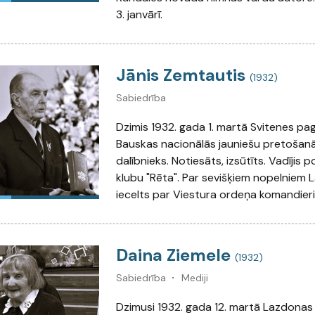
3. janvārī.
Jānis Zemtautis
(1932)
Sabiedrība
Dzimis 1932. gada 1. martā Svitenes pag
Bauskas nacionālās jauniešu pretošan
dalībnieks. Notiesāts, izsūtīts. Vadījis p
klubu "Rēta". Par sevišķiem nopelniem L
iecelts par Viestura ordeņa komandieri
Daina Ziemele
(1932)
Sabiedrība
Mediji
Dzimusi 1932. gada 12. martā Lazdonas 