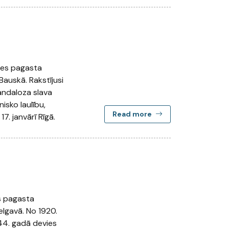
les pagasta
Bauskā. Rakstījusi
andaloza slava
isko laulību,
Read more
7. janvārī Rīgā.
s pagasta
elgavā. No 1920.
944. gadā devies