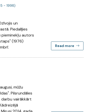
15 - 1998)
Dzīvojis un
stā. Piedalījies
u pieminekļu autors
istaps" (1976)
Read more
mbrī.
 augusi, mūžu
ldas". Pilsrundāles
u darbu vairākkārt
 Kādreizējā
Mirusi 2014. gada