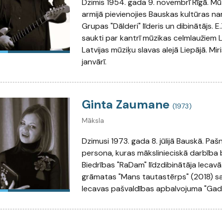
Dzimis 1954. gada 9. novembrī Rīgā. Mū
armijā pievienojies Bauskas kultūras n
Grupas "Dālderi" līderis un dibinātājs. E
saukti par kantrī mūzikas celmlaužiem 
Latvijas mūziķu slavas alejā Liepājā. Mi
janvārī.
Ginta Zaumane
(1973)
Māksla
Dzimusi 1973. gada 8. jūlijā Bauskā. Pa
persona, kuras mākslinieciskā darbība 
Biedrības "RaDam" līdzdibinātāja Iecavā
grāmatas "Mans tautastērps" (2018) sa
Iecavas pašvaldības apbalvojuma "Gada