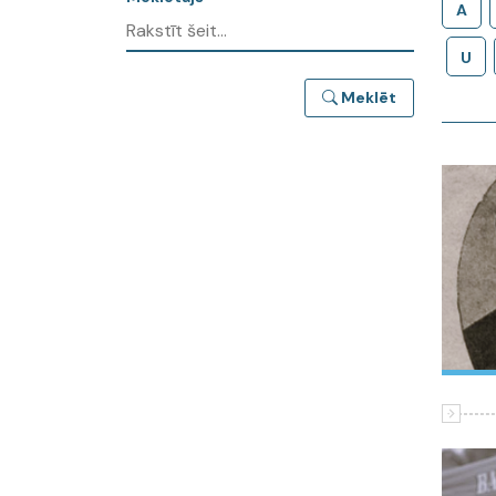
A
U
Meklēt