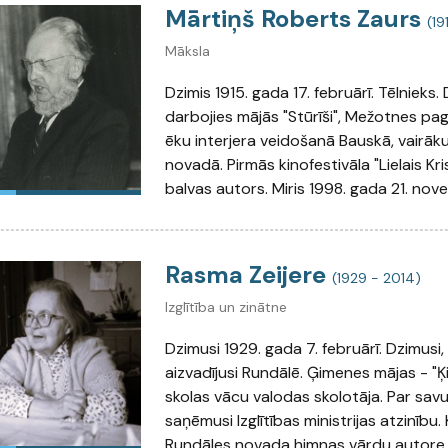
Mārtiņš Roberts Zaurs
(19
Māksla
Dzimis 1915. gada 17. februārī. Tēlnieks. 
darbojies mājās "Stūrīši", Mežotnes paga
ēku interjera veidošanā Bauskā, vairāk
novadā. Pirmās kinofestivāla "Lielais Kr
balvas autors. Miris 1998. gada 21. nove
Rasma Zeijere
(1929 - 2014)
Izglītība un zinātne
Dzimusi 1929. gada 7. februārī. Dzimusi,
aizvadījusi Rundālē. Ģimenes mājas - "Ķi
skolas vācu valodas skolotāja. Par sav
saņēmusi Izglītības ministrijas atzinību.
Rundāles novada himnas vārdu autore. 