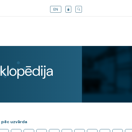
EN
klopēdija
 pēc uzvārda