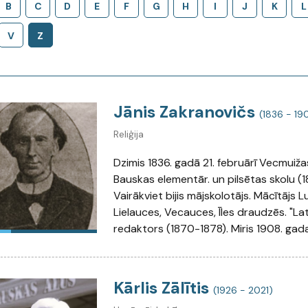
B
C
D
E
F
G
H
I
J
K
L
V
Z
Jānis Zakranovičs
(1836 - 19
Reliģija
Dzimis 1836. gadā 21. februārī Vecmuiža
Bauskas elementār. un pilsētas skolu (
Vairākviet bijis mājskolotājs. Mācītājs L
Lielauces, Vecauces, Īles draudzēs. "La
redaktors (1870-1878). Miris 1908. gada
Kārlis Zālītis
(1926 - 2021)