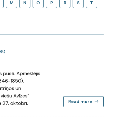
M
N
O
P
R
S
T
08)
s pusē. Apmeklējis
1846-1850).
utriņos un
tviešu Avīzes"
Read more
 27. oktobrī.