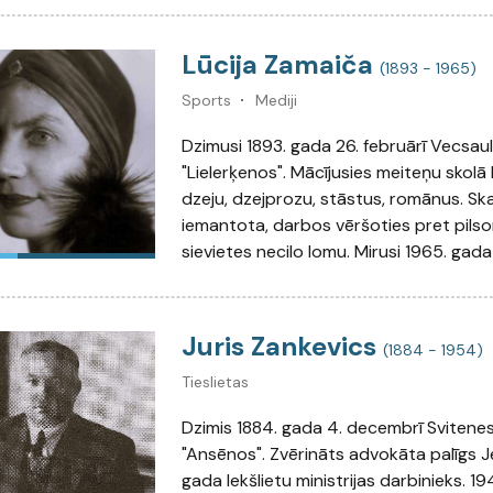
Lūcija Zamaiča
(1893 - 1965)
Sports
Mediji
Dzimusi 1893. gada 26. februārī Vecsau
"Lielerķenos". Mācījusies meiteņu skolā 
dzeju, dzejprozu, stāstus, romānus. Sk
iemantota, darbos vēršoties pret pilson
sievietes necilo lomu. Mirusi 1965. gada 1
Juris Zankevics
(1884 - 1954)
Tieslietas
Dzimis 1884. gada 4. decembrī Svitene
"Ansēnos". Zvērināts advokāta palīgs J
gada Iekšlietu ministrijas darbinieks. 1