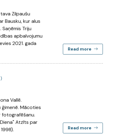
stava Zilpaušu
ar Bausku, kur alus
. Saņēmis Triju
ldības apbalvojumu
devies 2021. gada
Read more
)
ona Vallē.
u ģimenē. Mācoties
ar fotografēšanu.
"Diena" Atzīts par
Read more
 1998).