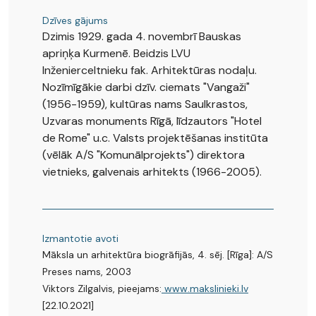
Dzīves gājums
Dzimis 1929. gada 4. novembrī Bauskas
apriņķa Kurmenē. Beidzis LVU
Inženierceltnieku fak. Arhitektūras nodaļu.
Nozīmīgākie darbi dzīv. ciemats "Vangaži"
(1956-1959), kultūras nams Saulkrastos,
Uzvaras monuments Rīgā, līdzautors "Hotel
de Rome" u.c. Valsts projektēšanas institūta
(vēlāk A/S "Komunālprojekts") direktora
vietnieks, galvenais arhitekts (1966-2005).
Izmantotie avoti
Māksla un arhitektūra biogrāfijās, 4. sēj. [Rīga]: A/S
Preses nams, 2003
Viktors Zilgalvis, pieejams:
www.makslinieki.lv
[22.10.2021]