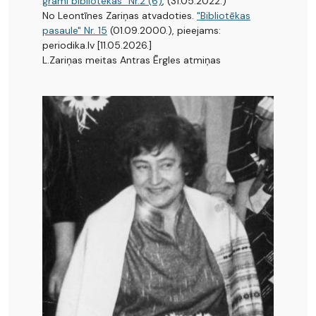
grami bibliotēkas" Nr.2 (6)
, (31.05.2022.)
No Leontīnes Zariņas atvadoties.
"Bibliotēkas
pasaule" Nr. 15
(01.09.2000.), pieejams:
periodika.lv [11.05.2026.]
L.Zariņas meitas Antras Ērgles atmiņas