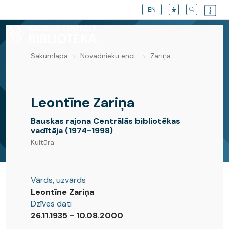
EN
Sākumlapa
Novadnieku enci..
Zariņa
Novadnieku enciklopēdija
Leontīne Zariņa
Bauskas rajona Centrālās bibliotēkas
vadītāja (1974-1998)
Kultūra
Vārds, uzvārds
Leontīne Zariņa
Dzīves dati
26.11.1935 - 10.08.2000