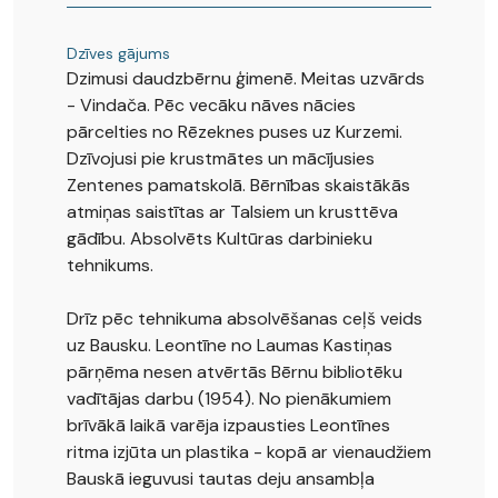
Dzīves gājums
Dzimusi daudzbērnu ģimenē. Meitas uzvārds
- Vindača. Pēc vecāku nāves nācies
pārcelties no Rēzeknes puses uz Kurzemi.
Dzīvojusi pie krustmātes un mācījusies
Zentenes pamatskolā. Bērnības skaistākās
atmiņas saistītas ar Talsiem un krusttēva
gādību. Absolvēts Kultūras darbinieku
tehnikums.
Drīz pēc tehnikuma absolvēšanas ceļš veids
uz Bausku. Leontīne no Laumas Kastiņas
pārņēma nesen atvērtās Bērnu bibliotēku
vadītājas darbu (1954). No pienākumiem
brīvākā laikā varēja izpausties Leontīnes
ritma izjūta un plastika - kopā ar vienaudžiem
Bauskā ieguvusi tautas deju ansambļa