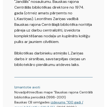
"Jandāls" nosaukumu. Bauskas rajona
Centrālās bibliotēkas direktore no 1974.
gada (otrreiz amats pārņemts no
L.Kastiņas). Leontīnes Zariņas vadībā
Bauskas rajona Centrālajā bibliotēka noritēja
pāreja uz darbu centralizēti, izveidota
komplektēšanas nodaļa un kuplināts kolēģu
pulks ar jauniem cilvēkiem.
Bibliotēkas darbinieku atmiņās L.Zariņas
darbs ir sirsnības, savstarpējas cieņas un
bibliotekāro pienākumu atdeves laiks.
Izmantotie avoti
Novadpētniecības mape "Bauskas rajona Centrālā
bibliotēka periodikā (1998-2001)
Bauskas CB simtgades
izdevums "100 gadi /