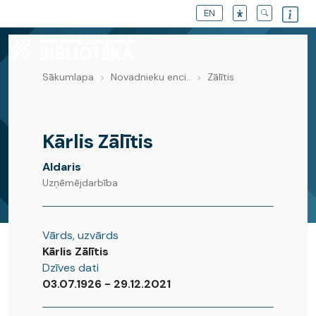
EN
Sākumlapa
Novadnieku enci..
Zālītis
Novadnieku enciklopēdija
Kārlis Zālītis
Aldaris
Uzņēmējdarbība
Vārds, uzvārds
Kārlis Zālītis
Dzīves dati
03.07.1926 - 29.12.2021