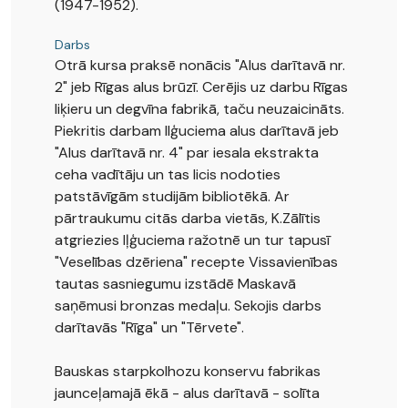
(1947-1952).
Darbs
Otrā kursa praksē nonācis "Alus darītavā nr.
2" jeb Rīgas alus brūzī. Cerējis uz darbu Rīgas
liķieru un degvīna fabrikā, taču neuzaicināts.
Piekritis darbam Ilģuciema alus darītavā jeb
"Alus darītavā nr. 4" par iesala ekstrakta
ceha vadītāju un tas licis nodoties
patstāvīgām studijām bibliotēkā. Ar
pārtraukumu citās darba vietās, K.Zālītis
atgriezies Iļģuciema ražotnē un tur tapusī
"Veselības dzēriena" recepte Vissavienības
tautas sasniegumu izstādē Maskavā
saņēmusi bronzas medaļu. Sekojis darbs
darītavās "Rīga" un "Tērvete".
Bauskas starpkolhozu konservu fabrikas
jaunceļamajā ēkā - alus darītavā - solīta