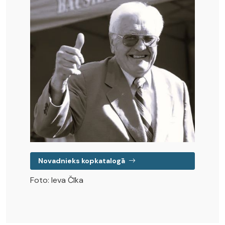
Novadnieks kopkatalogā
Foto: Ieva Čīka