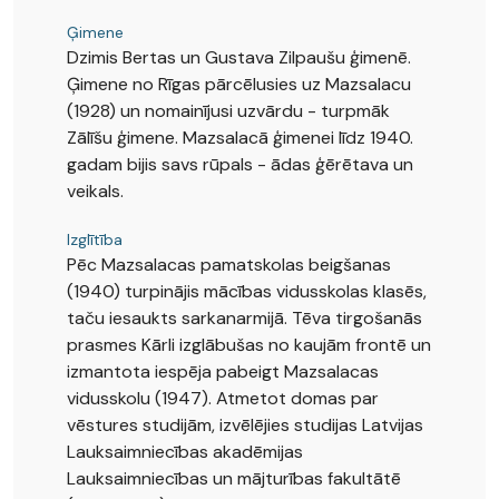
Ģimene
Dzimis Bertas un Gustava Zilpaušu ģimenē.
Ģimene no Rīgas pārcēlusies uz Mazsalacu
(1928) un nomainījusi uzvārdu - turpmāk
Zālīšu ģimene. Mazsalacā ģimenei līdz 1940.
gadam bijis savs rūpals - ādas ģērētava un
veikals.
Izglītība
Pēc Mazsalacas pamatskolas beigšanas
(1940) turpinājis mācības vidusskolas klasēs,
taču iesaukts sarkanarmijā. Tēva tirgošanās
prasmes Kārli izglābušas no kaujām frontē un
izmantota iespēja pabeigt Mazsalacas
vidusskolu (1947). Atmetot domas par
vēstures studijām, izvēlējies studijas Latvijas
Lauksaimniecības akadēmijas
Lauksaimniecības un mājturības fakultātē