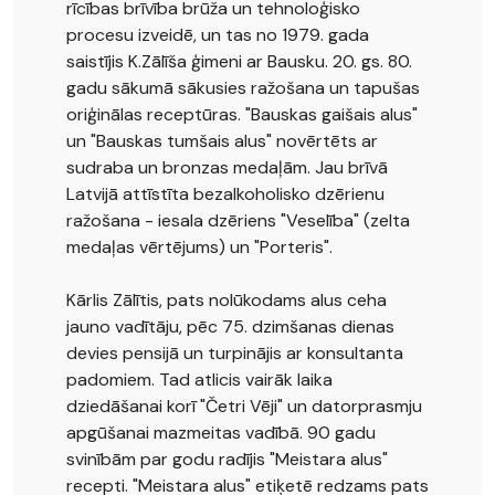
rīcības brīvība brūža un tehnoloģisko
procesu izveidē, un tas no 1979. gada
saistījis K.Zālīša ģimeni ar Bausku. 20. gs. 80.
gadu sākumā sākusies ražošana un tapušas
oriģinālas receptūras. "Bauskas gaišais alus"
un "Bauskas tumšais alus" novērtēts ar
sudraba un bronzas medaļām. Jau brīvā
Latvijā attīstīta bezalkoholisko dzērienu
ražošana - iesala dzēriens "Veselība" (zelta
medaļas vērtējums) un "Porteris".
Kārlis Zālītis, pats nolūkodams alus ceha
jauno vadītāju, pēc 75. dzimšanas dienas
devies pensijā un turpinājis ar konsultanta
padomiem. Tad atlicis vairāk laika
dziedāšanai korī "Četri Vēji" un datorprasmju
apgūšanai mazmeitas vadībā. 90 gadu
svinībām par godu radījis "Meistara alus"
recepti. "Meistara alus" etiķetē redzams pats