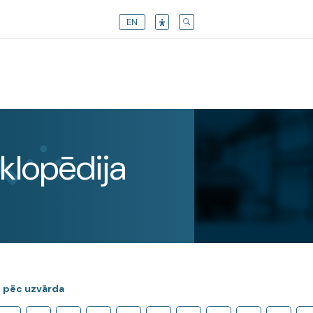
EN
klopēdija
 pēc uzvārda