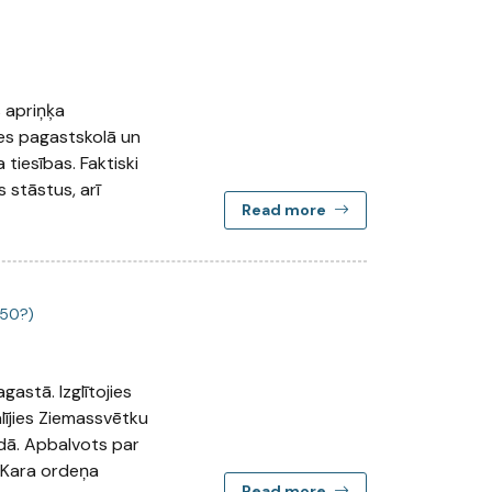
 apriņķa
es pagastskolā un
 tiesības. Faktiski
s stāstus, arī
Read more
950?)
gastā. Izglītojies
lījies Ziemassvētku
adā. Apbalvots par
a Kara ordeņa
Read more