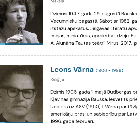
Māksla
Dzimusi 1947. gada 29. augustā Bauska
Vecumnieku pagastā. Sākot ar 1982. gad
izstāžu apskatus. Jelgavas literātu apv.
esejas, miniatūras, aprakstus, dzeju. Bij
Ā. Alunāna Tautas teātrī. Mirusi 2017. g
Leons Vārna
(1906 - 1996)
Reliģija
Dzimis 1906. gada 1. maijā Budbergas pa
Kļaviņas ģimnāzijā Bauskā. Iesvētīts pri
Izceļojis uz ASV (1950) L.Vārna pastāvīg
amerikāņu presi un sabiedrību par Latvija
1996. gada februārī.