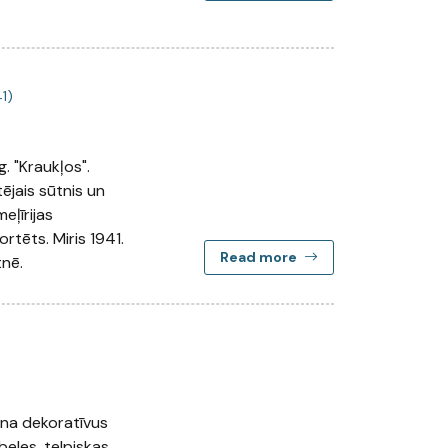
1)
. "Kraukļos".
ējais sūtnis un
meļīrijas
rtēts. Miris 1941.
Read more
nē.
rina dekoratīvus
eles, telpiskas