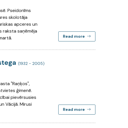
pusē. Pseidonīms
ures skolotāja
turiskas apceres un
s raksta saņēmēja
Read more
martā.
stega
(1932 - 2005)
gasta "Raņķos",
atvietes ģimenē.
cībai pievērsusies
n Vācijā. Mirusi
Read more