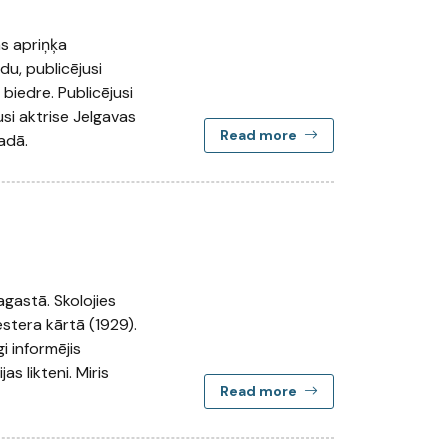
s apriņķa
u, publicējusi
 biedre. Publicējusi
usi aktrise Jelgavas
Read more
adā.
gastā. Skolojies
estera kārtā (1929).
i informējis
s likteni. Miris
Read more