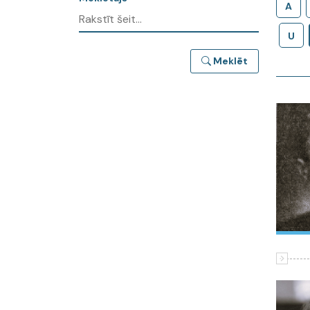
A
U
Meklēt