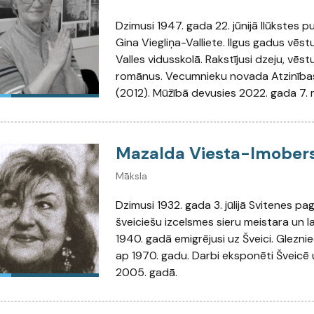
Dzimusi 1947. gada 22. jūnijā Ilūkstes 
Gina Viegliņa-Valliete. Ilgus gadus vēst
Valles vidusskolā. Rakstījusi dzeju, vēs
romānus. Vecumnieku novada Atzinība
(2012). Mūžībā devusies 2022. gada 7. 
Mazalda Viesta-Imober
Māksla
Dzimusi 1932. gada 3. jūlijā Svitenes pa
šveiciešu izcelsmes sieru meistara un l
1940. gadā emigrējusi uz Šveici. Gleznie
ap 1970. gadu. Darbi eksponēti Šveicē u
2005. gadā.