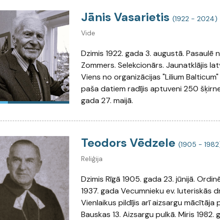
Jānis Vasarietis
(1922 - 2024)
Vide
Dzimis 1922. gada 3. augustā. Pasaulē n
Zommers. Selekcionārs. Jaunatklājis latvi
Viens no organizācijas "Lilium Balticum"
paša datiem radījis aptuveni 250 šķirne
gada 27. maijā.
Teodors Vēdzele
(1905 - 1982
Reliģija
Dzimis Rīgā 1905. gada 23. jūnijā. Ordin
1937. gada Vecumnieku ev. luteriskās d
Vienlaikus pildījis arī aizsargu mācītāj
Bauskas 13. Aizsargu pulkā. Miris 1982.