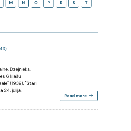
M
N
O
P
R
S
T
943)
lnē. Dzejnieks,
nes 6 klašu
le" (1939), "Stari
24. jūlijā,
Read more