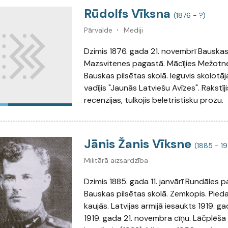
Rūdolfs Vīksna
(1876 - ?)
Pārvalde
Mediji
Dzimis 1876. gada 21. novembrī Bauskas
Mazsvitenes pagastā. Mācījies Mežotn
Bauskas pilsētas skolā. Ieguvis skolotāja
vadījis "Jaunās Latviešu Avīzes". Rakstīji
recenzijas, tulkojis beletristisku prozu.
Jānis Žanis Vīksne
(1885 - 1
Militārā aizsardzība
Dzimis 1885. gada 11. janvārī Rundāles pa
Bauskas pilsētas skolā. Zemkopis. Pieda
kaujās. Latvijas armijā iesaukts 1919. g
1919. gada 21. novembra cīņu. Lāčplēš