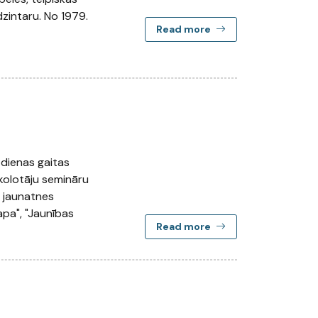
zintaru. No 1979.
Read more
 dienas gaitas
 skolotāju semināru
n jaunatnes
apa", "Jaunības
Read more