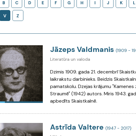
B
C
D
E
F
G
H
I
J
K
L
V
Z
Jāzeps Valdmanis
(1909 - 1
Literatūra un valoda
Dzimis 1909. gada 21. decembrī Skaistka
laikrakstu darbinieks. Beidzis Skaistkal
pamatskolu. Dzejas krājumu "Kamenes zā
Straumē" (1942) autors. Miris 1943. gada 
apbedīts Skaistkalnē.
Astrīda Valtere
(1947 - 2017)