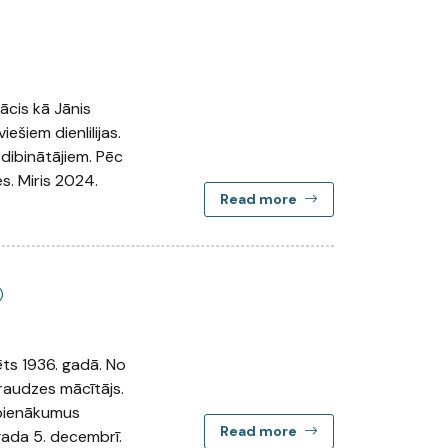
ācis kā Jānis
ešiem dienlilijas.
 dibinātājiem. Pēc
s. Miris 2024.
Read more
)
ēts 1936. gadā. No
raudzes mācītājs.
a pienākumus
Read more
 gada 5. decembrī.