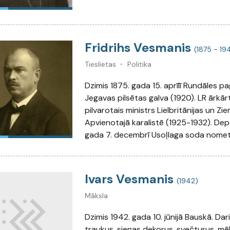
Fridrihs Vesmanis
(1875 - 194
Tieslietas
Politika
Dzimis 1875. gada 15. aprīlī Rundāles pag
Jegavas pilsētas galva (1920). LR ārkārt
pilvarotais ministrs Lielbritānijas un Zie
Apvienotajā karalistē (1925-1932). Depo
gada 7. decembrī Usoļlaga soda nomet
Ivars Vesmanis
(1942)
Māksla
Dzimis 1942. gada 10. jūnijā Bauskā. Da
traukus, sienas dekorus, svečturus, mēb