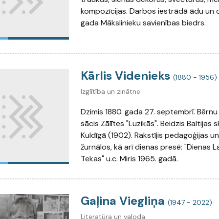
kompozīcijas. Darbos iestrādā ādu un d
gada Mākslinieku savienības biedrs.
Kārlis Videnieks
(1880 - 1956)
Izglītība un zinātne
Dzimis 1880. gada 27. septembrī. Bērnu
sācis Zālītes "Luzikās". Beidzis Baltijas
Kuldīgā (1902). Rakstījis pedagoģijas u
žurnālos, kā arī dienas presē: "Dienas L
Tekas" u.c. Miris 1965. gadā.
Gaļina Viegliņa
(1947 - 2022)
Literatūra un valoda