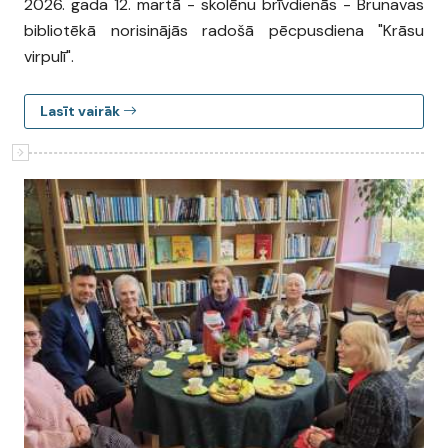
2026. gada 12. martā - skolēnu brīvdienās - Brunavas
bibliotēkā norisinājās radošā pēcpusdiena "Krāsu
virpulī".
Lasīt vairāk