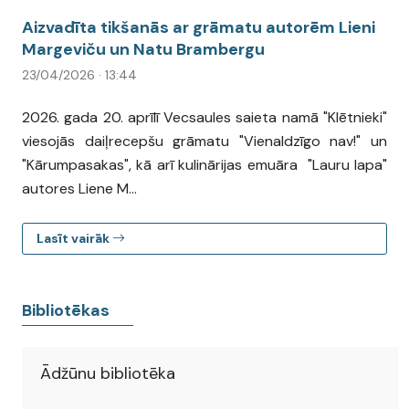
Aizvadīta tikšanās ar grāmatu autorēm Lieni
Margeviču un Natu Brambergu
23/04/2026 · 13:44
2026. gada 20. aprīlī Vecsaules saieta namā "Klētnieki"
viesojās daiļrecepšu grāmatu "Vienaldzīgo nav!" un
"Kārumpasakas", kā arī kulinārijas emuāra "Lauru lapa"
autores Liene M...
Lasīt vairāk
Bibliotēkas
Ādžūnu bibliotēka