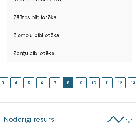
Zālītes bibliotēka
Ziemeļu bibliotēka
Zorģu bibliotēka
3
4
5
6
7
8
9
10
11
12
13
Noderīgi resursi