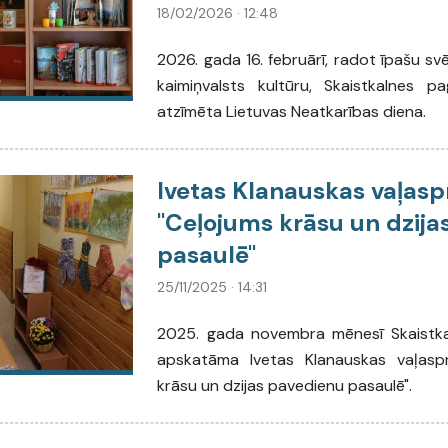
18/02/2026 · 12:48
2026. gada 16. februārī, radot īpašu s
kaimiņvalsts kultūru, Skaistkalnes 
atzīmēta Lietuvas Neatkarības diena.
Ivetas Klanauskas vaļasp
"Ceļojums krāsu un dzija
pasaulē"
25/11/2025 · 14:31
2025. gada novembra mēnesī Skaistka
apskatāma Ivetas Klanauskas vaļaspr
krāsu un dzijas pavedienu pasaulē".