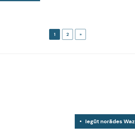
1
2
»
Iegūt norādes Wa