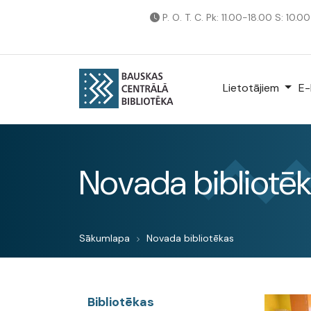
P. O. T. C. Pk: 11.00-18.00 S: 10.0
Lietotājiem
E-
Novada bibliotē
Sākumlapa
Novada bibliotēkas
Bibliotēkas