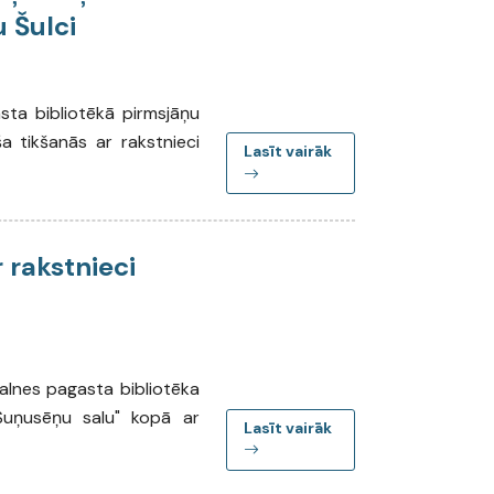
u Šulci
asta bibliotēkā pirmsjāņu
ša tikšanās ar rakstnieci
Lasīt vairāk
 rakstnieci
tkalnes pagasta bibliotēka
"Suņusēņu salu" kopā ar
Lasīt vairāk