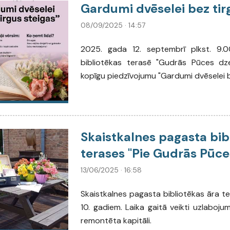
Gardumi dvēselei bez tir
08/09/2025 · 14:57
2025. gada 12. septembrī plkst. 9.0
bibliotēkas terasē "Gudrās Pūces dzej
kopīgu piedzīvojumu "Gardumi dvēselei b
Skaistkalnes pagasta bib
terases "Pie Gudrās Pūce
13/06/2025 · 16:58
Skaistkalnes pagasta bibliotēkas āra t
10. gadiem. Laika gaitā veikti uzlaboju
remontēta kapitāli.