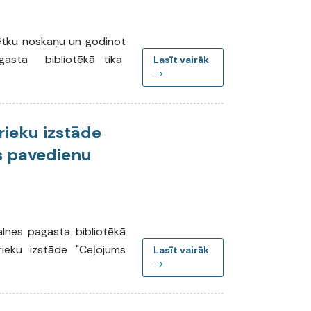
vētku noskaņu un godinot
pagasta bibliotēkā tika
Lasīt vairāk
rieku izstāde
s pavedienu
lnes pagasta bibliotēkā
ieku izstāde "Ceļojums
Lasīt vairāk