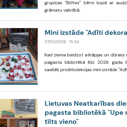
grupiņas "Bitītes" bērni kopā ar audzi
grāmatu valstībā.
Mini izstāde "Adīti dekora
27/02/2026 · 15:34
Kad ziema beidzot atkāpjas un dūraiņi no
pagasta bibliotēkā līdz 2026. gada 
sasildīs privātkolekcijas mini izstāde "Adī
Lietuvas Neatkarības die
pagasta bibliotēkā "Upe 
tilts vieno"