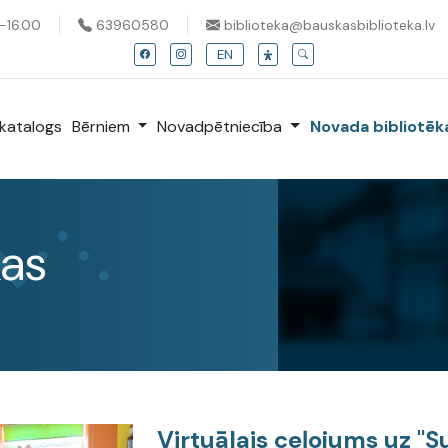
0-16.00
63960580
biblioteka@bauskasbiblioteka.lv
EN
katalogs
Bērniem
Novadpētniecība
Novada bibliotē
kas
Virtuālais ceļojums uz "S