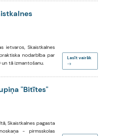
istkalnes
s ietvaros, Skaistkalnes
 praktiska nodarbība par
Lasīt vairāk
u) un tā izmantošanu.
upiņa "Bitītes"
ītā, Skaistkalnes pagasta
a noskaņa - pirmsskolas