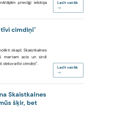
nātājām priecīgi ielidoja
Lasīt vairāk
tīvi cimdiņi"
likti skapī, Skaistkalnes
6. martam acis un sirdi
ti dekoratīvi cimdiņi".
Lasīt vairāk
na Skaistkalnes
mūs šķir, bet