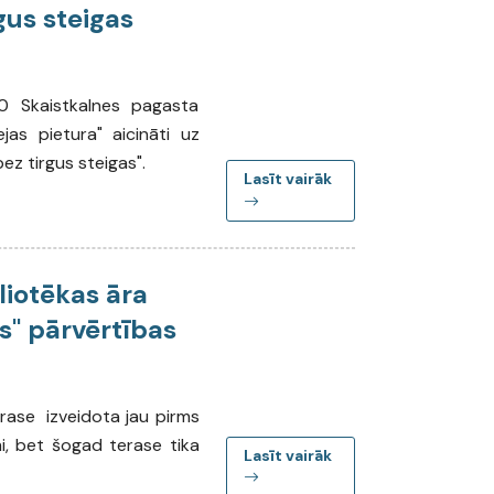
gus steigas
0 Skaistkalnes pagasta
as pietura" aicināti uz
ez tirgus steigas".
Lasīt vairāk
liotēkas āra
s" pārvērtības
erase izveidota jau pirms
mi, bet šogad terase tika
Lasīt vairāk