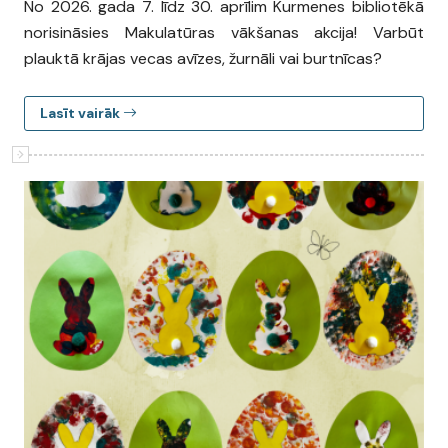
No 2026. gada 7. līdz 30. aprīlim Kurmenes bibliotēkā
norisināsies Makulatūras vākšanas akcija! Varbūt
plauktā krājas vecas avīzes, žurnāli vai burtnīcas?
Lasīt vairāk