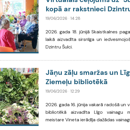
kopā ar rakstnieci Dzintr
19/06/2026 · 14:28
2026. gada 18. jūnijā Skaistkalnes pag
laikā aizvadīta sirsnīga un iedvesmojo
Dzintru Šulci.
Jāņu zāļu smaržas un Lī
Ziemeļu bibliotēkā
19/06/2026 · 12:29
2026. gada 16. jūnija vakarā radošā un 
bibliotēkā aizvadīta Līgo vainagu mei
meistare Vineta ierādīja dažādas vainag