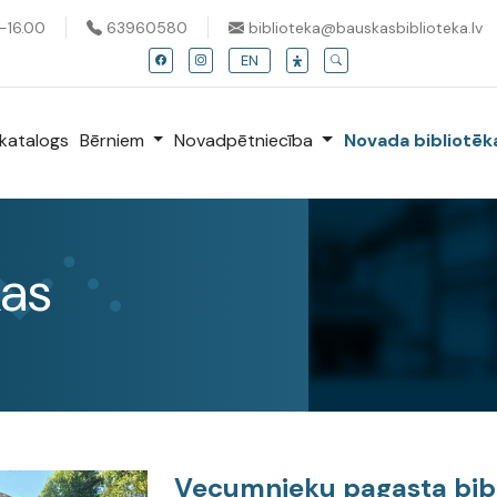
0-16.00
63960580
biblioteka@bauskasbiblioteka.lv
EN
katalogs
Bērniem
Novadpētniecība
Novada bibliotē
kas
Vecumnieku pagasta bib