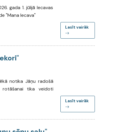
6. gada 1. jūlijā Iecavas
āde "Mana Iecava"
Lasīt vairāk
ekori"
otēkā notika Jāņu radošā
 rotāšanai tika veidoti
Lasīt vairāk
uņu sēņu salu"