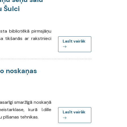
u Šulci
asta bibliotēkā pirmsjāņu
ša tikšanās ar rakstnieci
Lasīt vairāk
go noskaņas
vasarīgi smaržīgā noskaņā
starklase, kurā I.dille
Lasīt vairāk
u pīšanas tehnikas.