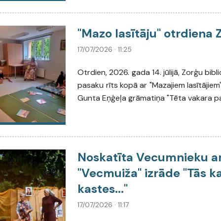
"Mazo lasītāju" otrdiena 
17/07/2026 · 11:25
Otrdien, 2026. gada 14. jūlijā, Zorģu bibl
pasaku rīts kopā ar "Mazajiem lasītājiem".
Gunta Eņģeļa grāmatiņa "Tēta vakara p
Noskatīta Vecumnieku a
"Vecmuiža" izrāde "Tās k
kastes..."
17/07/2026 · 11:17