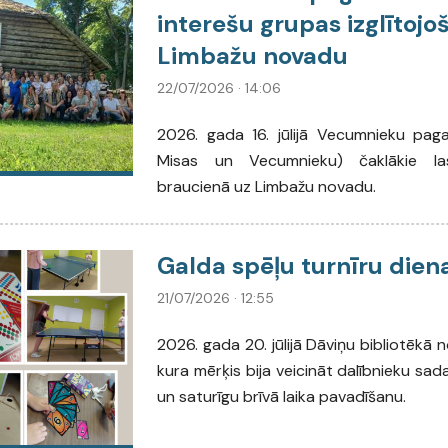
interešu grupas izglītojo
Limbažu novadu
22/07/2026 · 14:06
2026. gada 16. jūlijā Vecumnieku paga
Misas un Vecumnieku) čaklākie lasī
braucienā uz Limbažu novadu.
Galda spēļu turnīru dien
21/07/2026 · 12:55
2026. gada 20. jūlijā Dāviņu bibliotēkā n
kura mērķis bija veicināt dalībnieku sa
un saturīgu brīvā laika pavadīšanu.