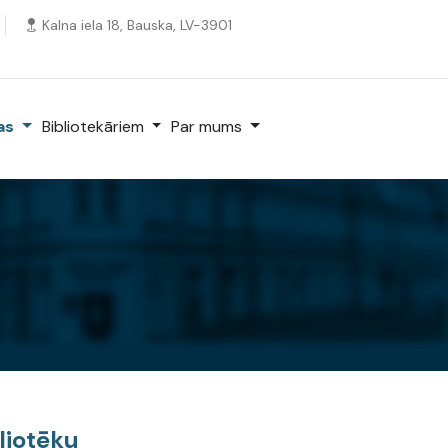
Kalna iela 18, Bauska, LV-3901
kas
Bibliotekāriem
Par mums
liotēku