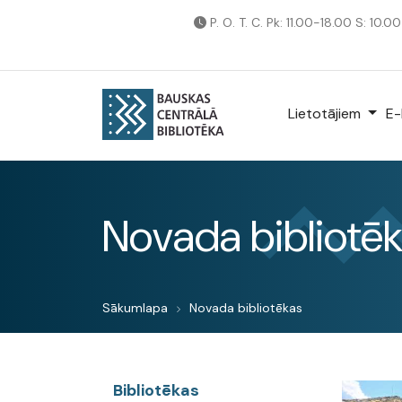
P. O. T. C. Pk: 11.00-18.00 S: 10.0
Lietotājiem
E-
Novada bibliotē
Sākumlapa
Novada bibliotēkas
Bibliotēkas