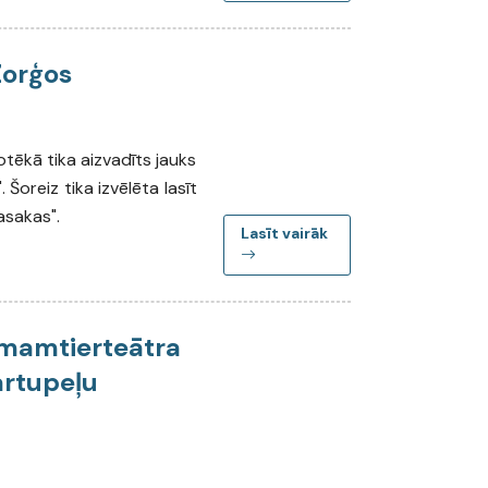
Zorģos
iotēkā tika aizvadīts jauks
 Šoreiz tika izvēlēta lasīt
asakas".
Lasīt vairāk
mamtierteātra
artupeļu