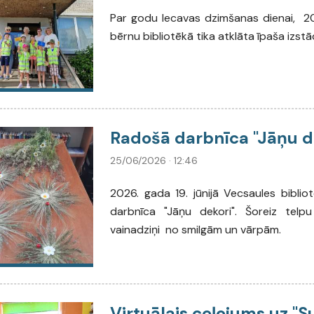
Par godu Iecavas dzimšanas dienai, 202
bērnu bibliotēkā tika atklāta īpaša izst
Radošā darbnīca "Jāņu d
25/06/2026 · 12:46
2026. gada 19. jūnijā Vecsaules bibli
darbnīca "Jāņu dekori". Šoreiz telpu
vainadziņi no smilgām un vārpām.
Virtuālais ceļojums uz "S