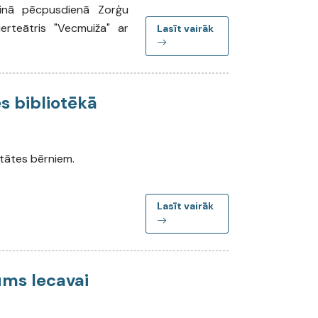
lainā pēcpusdienā Zorģu
erteātris "Vecmuiža" ar
Lasīt vairāk
s bibliotēkā
vitātes bērniem.
Lasīt vairāk
ums Iecavai