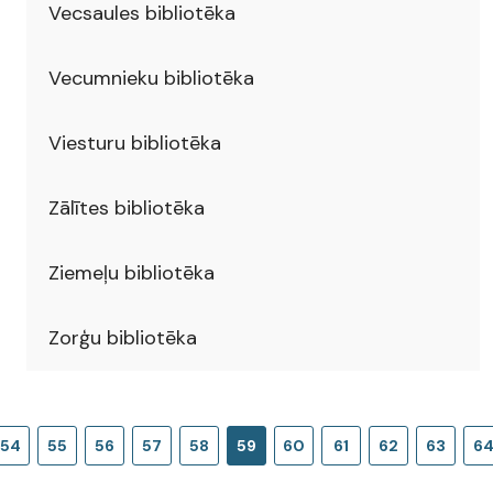
Vecsaules bibliotēka
Vecumnieku bibliotēka
Viesturu bibliotēka
Zālītes bibliotēka
Ziemeļu bibliotēka
Zorģu bibliotēka
54
55
56
57
58
59
60
61
62
63
6