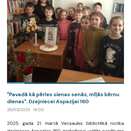
"Pavadā kā pērles sienas senās, mīļās bērnu
dienas". Dzejniecei Aspazijai 160
28/03/2025 · 14:05
2025. gada 21. martā Vecsaules bibliotēkā notika
dzejnieces Aspazijas 160. gadadienai veltīts pasākums