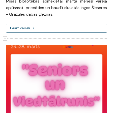
Misas bibliotēkas apmeklētāji marta mēnesī varēja
apjūsmot, priecāties un baudīt skaistās Ingas Šleseres
- Gražules dabas gleznas.
Lasīt vairāk