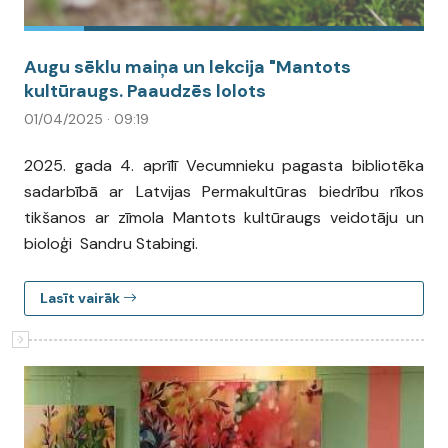
Augu sēklu maiņa un lekcija "Mantots
kultūraugs. Paaudzēs lolots
01/04/2025 · 09:19
2025. gada 4. aprīlī Vecumnieku pagasta bibliotēka
sadarbībā ar Latvijas Permakultūras biedrību rīkos
tikšanos ar zīmola Mantots kultūraugs veidotāju un
bioloģi Sandru Stabingi.
Lasīt vairāk