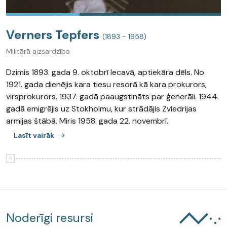
Verners Tepfers
(1893 - 1958)
Militārā aizsardzība
Dzimis 1893. gada 9. oktobrī Iecavā, aptiekāra dēls. No
1921. gada dienējis kara tiesu resorā kā kara prokurors,
virsprokurors. 1937. gadā paaugstināts par ģenerāli. 1944.
gadā emigrējis uz Stokholmu, kur strādājis Zviedrijas
armijas štābā. Miris 1958. gada 22. novembrī.
Lasīt vairāk
Noderīgi resursi