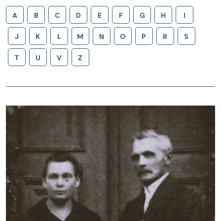
A
B
C
D
E
F
G
H
I
J
K
L
M
N
O
P
R
S
T
U
V
Z