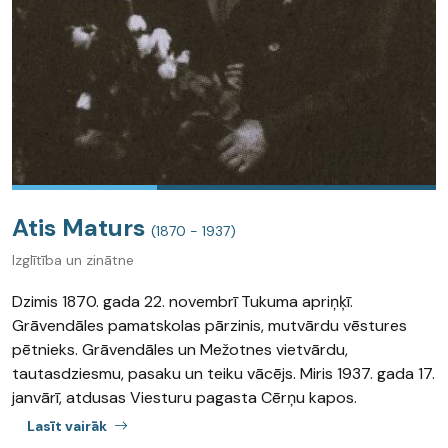
Atis Maturs
(1870 - 1937)
Izglītība un zinātne
Dzimis 1870. gada 22. novembrī Tukuma apriņķī.
Grāvendāles pamatskolas pārzinis, mutvārdu vēstures
pētnieks. Grāvendāles un Mežotnes vietvārdu,
tautasdziesmu, pasaku un teiku vācējs. Miris 1937. gada 17.
janvārī, atdusas Viesturu pagasta Cērņu kapos.
Lasīt vairāk