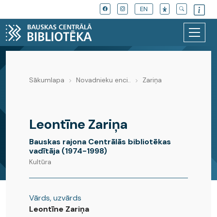
EN
Sākumlapa
Novadnieku enci..
Zariņa
Novadnieku enciklopēdija
Leontīne Zariņa
Bauskas rajona Centrālās bibliotēkas
vadītāja (1974-1998)
Kultūra
Vārds, uzvārds
Leontīne Zariņa