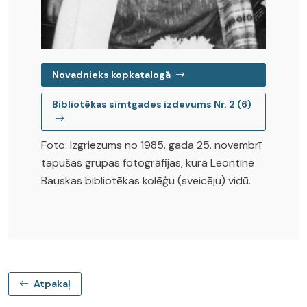
Novadnieks kopkatalogā
Bibliotēkas simtgades izdevums Nr. 2 (6)
Foto: Izgriezums no 1985. gada 25. novembrī
tapušas grupas fotogrāfijas, kurā Leontīne
Bauskas bibliotēkas kolēģu (sveicēju) vidū.
Atpakaļ