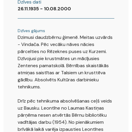
Dzīves dati
26.11.1935 - 10.08.2000
Dzīves gājums
Dzimusi daudzbērnu ģimenē. Meitas uzvārds
- Vindača. Pēc vecāku nāves nācies
pārcelties no Rēzeknes puses uz Kurzemi.
Dzīvojusi pie krustmātes un mācījusies
Zentenes pamatskolā. Bērnības skaistākās
atmiņas saistītas ar Talsiem un krusttēva
gādību. Absolvēts Kultūras darbinieku
tehnikums.
Drīz pēc tehnikuma absolvēšanas ceļš veids
uz Bausku. Leontīne no Laumas Kastiņas
pārņēma nesen atvērtās Bērnu bibliotēku
vadītājas darbu (1954). No pienākumiem
brīvākā laikā varēja izpausties Leontīnes