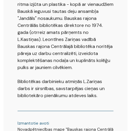
ritma izjūta un plastika - kopā ar vienaudžiem
Bauskā ieguvusi tautas deju ansambļa
"Jandāls" nosaukumu. Bauskas rajona
Centrālās bibliotēkas direktore no 1974.
gada (otrreiz amats pārņemts no
L.Kastiņas). Leontīnes Zariņas vadībā
Bauskas rajona Centrālajā bibliotēka noritēja
pāreja uz darbu centralizēti, izveidota
komplektēšanas nodaļa un kuplināts kolēģu
pulks ar jauniem cilvēkiem.
Bibliotēkas darbinieku atmiņās L.Zariņas
darbs ir sirsnības, savstarpējas cieņas un
bibliotekāro pienākumu atdeves laiks.
Izmantotie avoti
Novadpētniecības mape "Bauskas rajona Centrālā