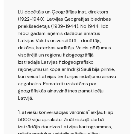
LU docētājs un Ģeogrāfijas inst. direktors
(1922-1940). Latvijas Ģeogrāfijas biedrības
priekšsēdētājs (1939-1944). No 1944. līdz
1950. gadam ieņēmis dažādus amatus
Latvijas Valsts universitātē - docētājs,
dekāns, katedras vadītājs. Veicis pētījumus
vispārējā un reģionu fizioģeogrāfijā.
Izstrādājis Latvijas fizioģeogrāfisko
rajonējumu un kopā ar Indriķi Sauli bija pirmie,
kuri veica Latvijas teritorijas iedalījumu ainavu
apgabalos. Pamatoti uzskatāms par
ģeogrāfiskās ainavzinātnes pamatlicēju
Latvijā.
"Latviešu konversācijas vārdnīcā" iekļauti ap
5000 viņa aprakstu. Zinātniskajā darbā
izstrādājis daudzas Latvijas kartogrammas,
reljefa moduļus, veidojis mācību plānu