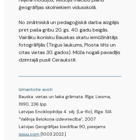
ģeogrāfijas skolniekiem vidusskolā.
No zinātniskā un pedagoģiskā darba aizgājis
pret paša gribu 20. gs. 40. gadu beigās.
Vairāku ikonisku Bauskas skatu iemūžinātājs
fotogrāfijās (Tirgus laukums, Plosta tilts un
citas vietas 30. gados). Mūža nogali pavadījis
dzimtajā pusē Ceraukstē.
Izmantotie avoti
Bauska: vietas un laika grāmata. Rīga: Liesma,
1990, 236 lpp.
Latvijas Enciklopēdija 4. sēj. (La-Ro), Rīga: SIA
"Valērija Belokoņa izdevniecība", 2007
Latvijas Ģeogrāfijas biedrībai 90, pieejams
issuu.com
[10.03.2022.]