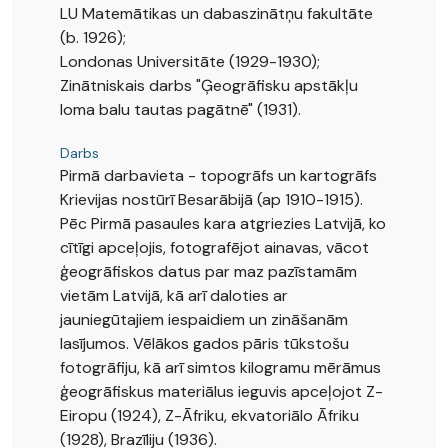
LU Matemātikas un dabaszinātņu fakultāte
(b. 1926);
Londonas Universitāte (1929-1930);
Zinātniskais darbs "Ģeogrāfisku apstākļu
loma balu tautas pagātnē" (1931).
Darbs
Pirmā darbavieta - topogrāfs un kartogrāfs
Krievijas nostūrī Besarābijā (ap 1910-1915).
Pēc Pirmā pasaules kara atgriezies Latvijā, ko
cītīgi apceļojis, fotografējot ainavas, vācot
ģeogrāfiskos datus par maz pazīstamām
vietām Latvijā, kā arī daloties ar
jauniegūtajiem iespaidiem un zināšanām
lasījumos. Vēlākos gados pāris tūkstošu
fotogrāfiju, kā arī simtos kilogramu mērāmus
ģeogrāfiskus materiālus ieguvis apceļojot Z-
Eiropu (1924), Z-Āfriku, ekvatoriālo Āfriku
(1928), Brazīliju (1936).