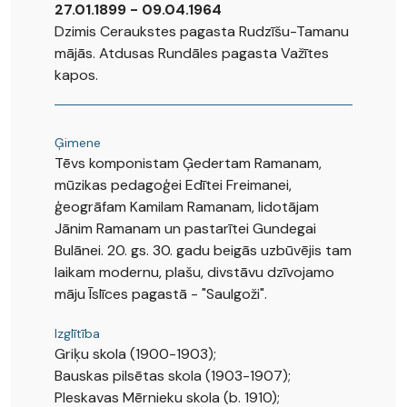
27.01.1899 - 09.04.1964
Dzimis Ceraukstes pagasta Rudzīšu-Tamanu
mājās. Atdusas Rundāles pagasta Važītes
kapos.
Ģimene
Tēvs komponistam Ģedertam Ramanam,
mūzikas pedagoģei Edītei Freimanei,
ģeogrāfam Kamilam Ramanam, lidotājam
Jānim Ramanam un pastarītei Gundegai
Bulānei. 20. gs. 30. gadu beigās uzbūvējis tam
laikam modernu, plašu, divstāvu dzīvojamo
māju Īslīces pagastā - "Saulgoži".
Izglītība
Griķu skola (1900-1903);
Bauskas pilsētas skola (1903-1907);
Pleskavas Mērnieku skola (b. 1910);