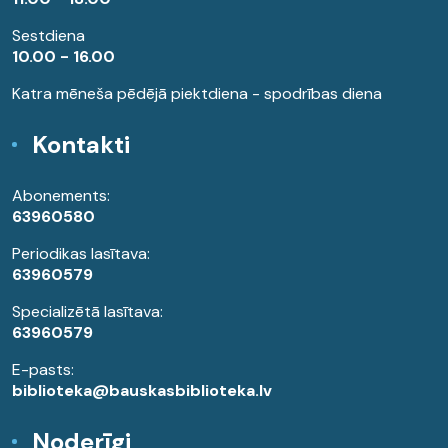
Sestdiena
10.00 - 16.00
Katra mēneša pēdējā piektdiena - spodrības diena
Kontakti
Abonements:
63960580
Periodikas lasītava:
63960579
Specializētā lasītava:
63960579
E-pasts:
biblioteka@bauskasbiblioteka.lv
Noderīgi