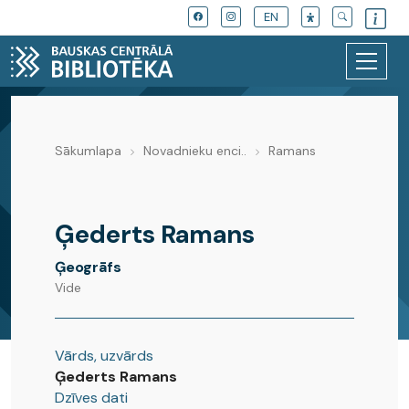
EN
Sākumlapa
Novadnieku enci..
Ramans
Novadnieku enciklopēdija
Ģederts Ramans
Ģeogrāfs
Vide
Vārds, uzvārds
Ģederts Ramans
Dzīves dati