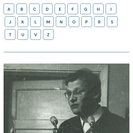
A
B
C
D
E
F
G
H
I
J
K
L
M
N
O
P
R
S
T
U
V
Z