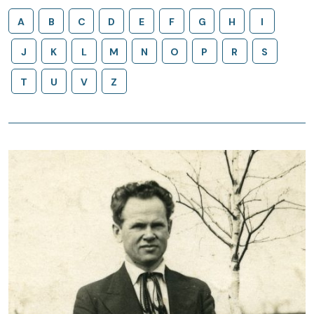
A
B
C
D
E
F
G
H
I
J
K
L
M
N
O
P
R
S
T
U
V
Z