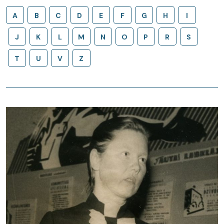
A
B
C
D
E
F
G
H
I
J
K
L
M
N
O
P
R
S
T
U
V
Z