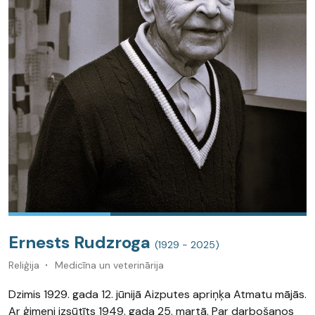
Ernests Rudzroga
(1929 - 2025)
Reliģija
Medicīna un veterinārija
Dzimis 1929. gada 12. jūnijā Aizputes apriņķa Atmatu mājās.
Ar ģimeni izsūtīts 1949. gada 25. martā. Par darbošanos