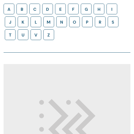
A
B
C
D
E
F
G
H
I
J
K
L
M
N
O
P
R
S
T
U
V
Z