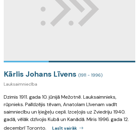
Kārlis Johans Līvens
(1911 - 1996)
Lauksaimniecība
Dzimis 1911. gada 10. jūnijā Mežotnē. Lauksaimnieks,
rūpnieks. Palīdzējis tēvam, Anatolam Līvenam vadīt
saimniecību un ķieģeļu cepli. Izceļojis uz Zviedriju 1940.
gadā, vēlāk dzīvojis Kubā un Kanādā. Miris 1996. gada 12.
decembrī Toronto.
Lasīt vairāk