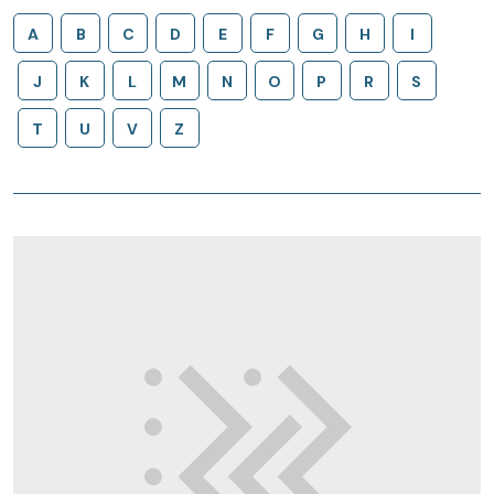
A
B
C
D
E
F
G
H
I
J
K
L
M
N
O
P
R
S
T
U
V
Z