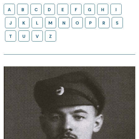
A
B
C
D
E
F
G
H
I
J
K
L
M
N
O
P
R
S
T
U
V
Z