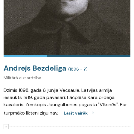
Andrejs Bezdelīga
(1898 - ?)
Militārā aizsardzība
Dzimis 1898. gada 6. jūnijā Vecsaulē. Latvijas armijā
iesaukts 1919. gada pavasarī. Lāčplēša Kara ordeņa
kavalieris. Zemkopis Jaungulbenes pagasta "Vīksnēs". Par
turpmāko likteni ziņu nav.
Lasīt vairāk