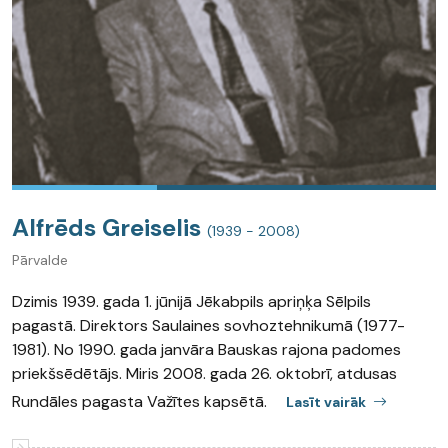
Alfrēds Greiselis
(1939 - 2008)
Pārvalde
Dzimis 1939. gada 1. jūnijā Jēkabpils apriņķa Sēlpils
pagastā. Direktors Saulaines sovhoztehnikumā (1977-
1981). No 1990. gada janvāra Bauskas rajona padomes
priekšsēdētājs. Miris 2008. gada 26. oktobrī, atdusas
Rundāles pagasta Važītes kapsētā.
Lasīt vairāk