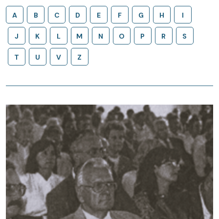
A
B
C
D
E
F
G
H
I
J
K
L
M
N
O
P
R
S
T
U
V
Z