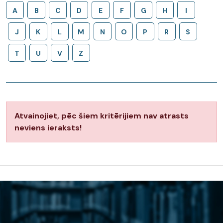
A
B
C
D
E
F
G
H
I
J
K
L
M
N
O
P
R
S
T
U
V
Z
Atvainojiet, pēc šiem kritērijiem nav atrasts
neviens ieraksts!