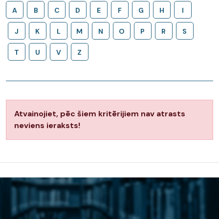
A
B
C
D
E
F
G
H
I
J
K
L
M
N
O
P
R
S
T
U
V
Z
Atvainojiet, pēc šiem kritērijiem nav atrasts
neviens ieraksts!