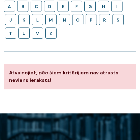
A
B
C
D
E
F
G
H
I
J
K
L
M
N
O
P
R
S
T
U
V
Z
Atvainojiet, pēc šiem kritērijiem nav atrasts
neviens ieraksts!