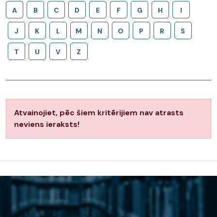
A
B
C
D
E
F
G
H
I
J
K
L
M
N
O
P
R
S
T
U
V
Z
Atvainojiet, pēc šiem kritērijiem nav atrasts
neviens ieraksts!