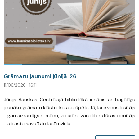
Grāmatu jaunumi jūnijā '26
11/06/2026 · 16:11
Jūnijs Bauskas Centrālajā bibliotēkā ienācis ar bagātīgu
jaunāko grāmatu klāstu, kas sarūpēts tā, lai ikviens lasītājs
- gan aizrautīgs romānu, vai arī nozaru literatūras cienītājs
- atrastu savu īsto lasāmvielu.