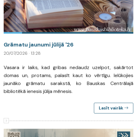
Grāmatu jaunumi jūlijā '26
20/07/2026 · 13:28
Vasara ir laiks, kad gribas nedaudz uzelpot, sakārtot
domas un, protams, palasīt kaut ko vērtīgu. Ielūkojies
jaunāko grāmatu sarakstā, ko Bauskas Centrālajā
bibliotēkā ienesis jūlija mēnesis.
Lasīt vairāk