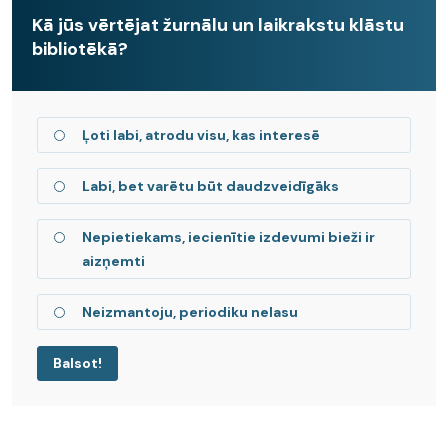
Kā jūs vērtējat žurnālu un laikrakstu klāstu
bibliotēkā?
Ļoti labi, atrodu visu, kas interesē
Labi, bet varētu būt daudzveidīgāks
Nepietiekams, iecienītie izdevumi bieži ir
aizņemti
Neizmantoju, periodiku nelasu
Balsot!