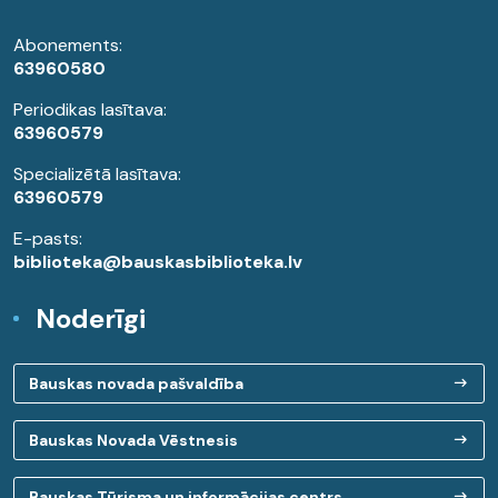
Abonements:
63960580
Periodikas lasītava:
63960579
Specializētā lasītava:
63960579
E-pasts:
biblioteka@bauskasbiblioteka.lv
Noderīgi
Bauskas novada pašvaldība
Bauskas Novada Vēstnesis
Bauskas Tūrisma un informācijas centrs