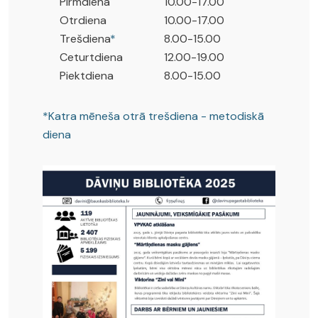
Pirmdiena
10.00-17.00
Otrdiena
10.00-17.00
Trešdiena
*
8.00-15.00
Ceturtdiena
12.00-19.00
Piektdiena
8.00-15.00
*Katra mēneša otrā trešdiena - metodiskā
diena