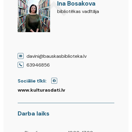
Ina Bosakova
bibliotēkas vadītāja
davini@bauskasbiblioteka.lv
63946856
Sociālie tīkli:
www.kulturasdati.lv
Darba laiks