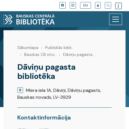
EN
Sākumlapa
Publiskās bibli..
Publiskās bibliotēkas
Bauskas CB stru..
Dāviņu pagasta ..
Dāviņu pagasta
bibliotēka
Miera iela 1A, Dāviņi, Dāviņu pagasts,
Bauskas novads, LV-3929
Kontaktinformācija