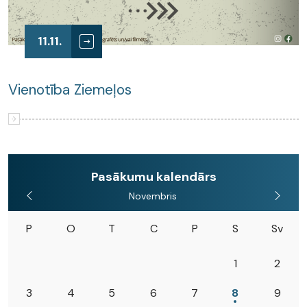
11.11.
Vienotība Ziemeļos
Pasākumu kalendārs
Novembris
P
O
T
C
P
S
Sv
1
2
3
4
5
6
7
8
9