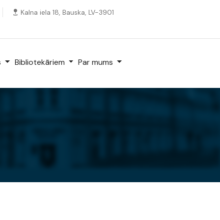
Kalna iela 18, Bauska, LV-3901
s
Bibliotekāriem
Par mums