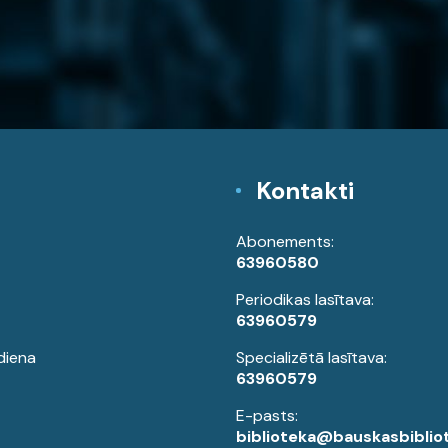
Kontakti
Abonements:
63960580
Periodikas lasītava:
63960579
diena
Specializētā lasītava:
63960579
E-pasts:
biblioteka@bauskasbibliot