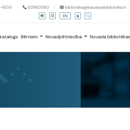
0-16.00
63960580
biblioteka@bauskasbiblioteka.lv
EN
katalogs
Bērniem
Novadpētniecība
Novada bibliotēka