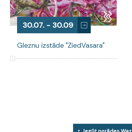
30.07. - 30.09
Gleznu izstāde "ZiedVasara"
Iegūt norādes Wa