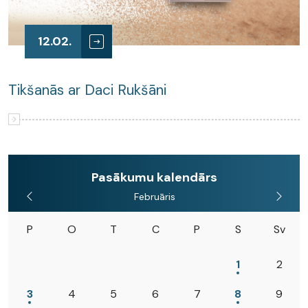
12.02.
Tikšanās ar Daci Rukšāni
Pasākumu kalendārs
Februāris
P
O
T
C
P
S
Sv
1
2
3
4
5
6
7
8
9