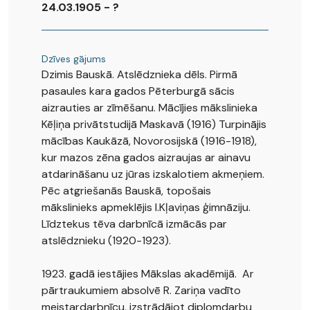
24.03.1905 - ?
Dzīves gājums
Dzimis Bauskā. Atslēdznieka dēls. Pirmā
pasaules kara gados Pēterburgā sācis
aizrauties ar zīmēšanu. Mācījies mākslinieka
Kēļiņa privātstudijā Maskavā (1916) Turpinājis
mācības Kaukāzā, Novorosijskā (1916-1918),
kur mazos zēna gados aizraujas ar ainavu
atdarināšanu uz jūras izskalotiem akmeņiem.
Pēc atgriešanās Bauskā, topošais
mākslinieks apmeklējis I.Kļaviņas ģimnāziju.
Līdztekus tēva darbnīcā izmācās par
atslēdznieku (1920-1923).
1923. gadā iestājies Mākslas akadēmijā. Ar
pārtraukumiem absolvē R. Zariņa vadīto
meistardarbnīcu, izstrādājot diplomdarbu