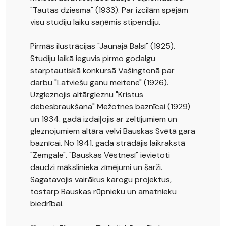
"Tautas dziesma" (1933). Par izcilām spējām
visu studiju laiku saņēmis stipendiju.
Pirmās ilustrācijas "Jaunajā Balsī" (1925).
Studiju laikā ieguvis pirmo godalgu
starptautiskā konkursā Vašingtonā par
darbu "Latviešu ganu meitene" (1926).
Uzgleznojis altārgleznu "Kristus
debesbraukšana" Mežotnes baznīcai (1929)
un 1934. gadā izdaiļojis ar zeltījumiem un
gleznojumiem altāra velvi Bauskas Svētā gara
baznīcai. No 1941. gada strādājis laikrakstā
"Zemgale". "Bauskas Vēstnesī" ievietoti
daudzi mākslinieka zīmējumi un šarži.
Sagatavojis vairākus karogu projektus,
tostarp Bauskas rūpnieku un amatnieku
biedrībai.