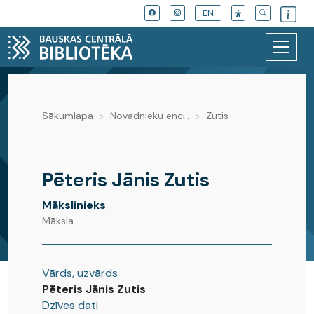
EN
Sākumlapa
Novadnieku enci..
Zutis
Novadnieku enciklopēdija
Pēteris Jānis Zutis
Mākslinieks
Māksla
Vārds, uzvārds
Pēteris Jānis Zutis
Dzīves dati