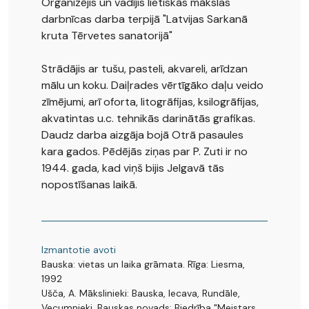
Organizējis un vadījis lietiskās mākslas
darbnīcas darba terpijā "Latvijas Sarkanā
kruta Tērvetes sanatorijā"
Strādājis ar tušu, pasteli, akvareli, arīdzan
mālu un koku. Daiļrades vērtīgāko daļu veido
zīmējumi, arī oforta, litogrāfijas, ksilogrāfijas,
akvatintas u.c. tehnikās darinātās grafikas.
Daudz darba aizgāja bojā Otrā pasaules
kara gados. Pēdējās ziņas par P. Zuti ir no
1944. gada, kad viņš bijis Jelgavā tās
nopostīšanas laikā.
Izmantotie avoti
Bauska: vietas un laika grāmata. Rīga: Liesma,
1992
Ušča, A. Mākslinieki: Bauska, Iecava, Rundāle,
Vecumnieki. Bauskas novads: Biedrība "Meistars