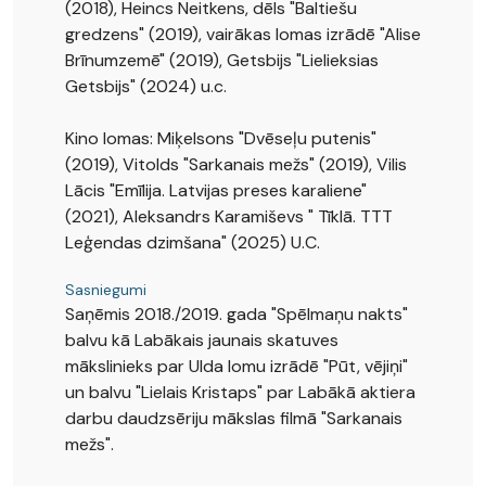
(2018), Heincs Neitkens, dēls "Baltiešu
gredzens" (2019), vairākas lomas izrādē "Alise
Brīnumzemē" (2019), Getsbijs "Lielieksias
Getsbijs" (2024) u.c.
Kino lomas: Miķelsons "Dvēseļu putenis"
(2019), Vitolds "Sarkanais mežs" (2019), Vilis
Lācis "Emīlija. Latvijas preses karaliene"
(2021), Aleksandrs Karamiševs " Tīklā. TTT
Leģendas dzimšana" (2025) U.C.
Sasniegumi
Saņēmis 2018./2019. gada "Spēlmaņu nakts"
balvu kā Labākais jaunais skatuves
mākslinieks par Ulda lomu izrādē "Pūt, vējiņi"
un balvu "Lielais Kristaps" par Labākā aktiera
darbu daudzsēriju mākslas filmā "Sarkanais
mežs".