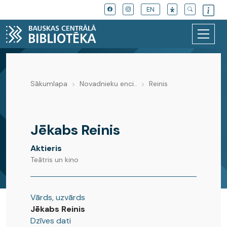
EN
Sākumlapa
Novadnieku enci..
Reinis
Novadnieku enciklopēdija
Jēkabs Reinis
Aktieris
Teātris un kino
Vārds, uzvārds
Jēkabs Reinis
Dzīves dati