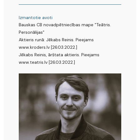
Izmantotie avoti
Bauskas CB novadpētniecības mape "Teātris.
Personālijas"
Aktieris runā: Jēkabs Reinis. Pieejams
www.kroders.lv [26.03.2022.]
Jēkabs Reinis, ārštata aktieris. Pieejams
www.teatris.lv [26.03.2022.]