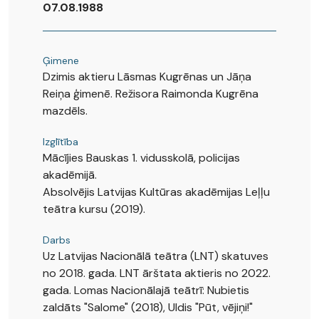
07.08.1988
Ģimene
Dzimis aktieru Lāsmas Kugrēnas un Jāņa
Reiņa ģimenē. Režisora Raimonda Kugrēna
mazdēls.
Izglītība
Mācījies Bauskas 1. vidusskolā, policijas
akadēmijā.
Absolvējis Latvijas Kultūras akadēmijas Leļļu
teātra kursu (2019).
Darbs
Uz Latvijas Nacionālā teātra (LNT) skatuves
no 2018. gada. LNT ārštata aktieris no 2022.
gada. Lomas Nacionālajā teātrī: Nubietis
zaldāts "Salome" (2018), Uldis "Pūt, vējiņi!"