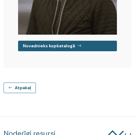
Novadnieks kopkatalogā
Atpakaļ
Noderīgi resursi