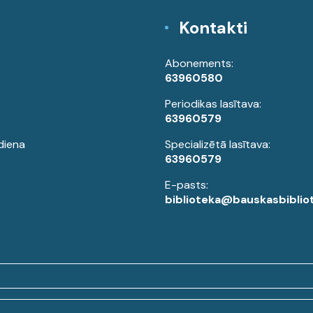
Kontakti
Abonements:
63960580
Periodikas lasītava:
63960579
diena
Specializētā lasītava:
63960579
E-pasts:
biblioteka@bauskasbibliot