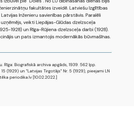
s izbūvei pie "Doles". No LU dibināšanas dienas bijis
enierzinātņu fakultātes izveidē. Latviešu Izglītības
Latvijas Inženieru savienības pārstāvis. Paralēli
 uzņēmējs, veikti Liepājas-Glūdas dzelzsceļa
925-1928) un Rīga-Rūjiena dzelzsceļa darbi (1928).
 aicinājis un pats izmantojis modernākās būvmašīnas.
u. Rīga: Biografiskā archiva apgāds, 1939. 562 lpp.
 15 (1929) un "Latvijas Tirgotājs" Nr. 5 (1929), pieejami LN
otēka periodika.lv [10.02.2022.]