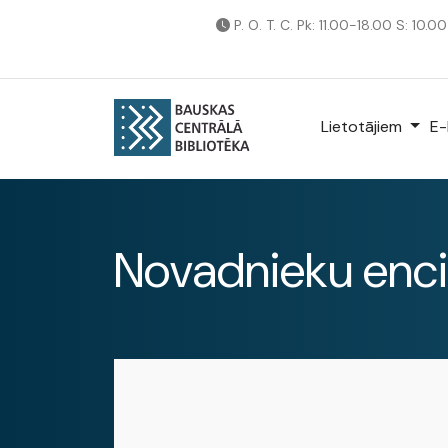
P. O. T. C. Pk: 11.00-18.00 S: 10.0
Lietotājiem
E-
Novadnieku enci