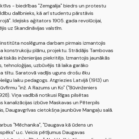
aktīvs - biedrības "Zemgalija" biedrs un protestu
ldību dalībnieks, kā arī studentu pārstāvis
ojā". Idejisks aģitators 1905. gada revolūcijai,
jis uz Skandināvijas valstīm.
 institūta noslēguma darbam pirmais izmantojis
 konstrukciju plānu, projektu. Strādājis Tambovas
ktiskās inženierijas piekritējs. Izmantojis jaunākās
s, tehnoloģijas, uzbūvējis tā laika garāko
 tiltu. Saratovā vadījis uguns drošu ēku
Neilgu laiku pedagogs. Atgriezies Latvijā (1913) un
būvfirmu "inž. A Razums un Ko" ("Būvinženiers
928). Viņa vadībā notikusi Rīgas pilsētas
s kanalizācijas izbūve Maskavas un Pēterpils
ās, Daugavgrīvas cietokšņa jaunbūve Mangaļu salā.
darbus "Mēchanika", "Daugava kā ūdens un
spēks" u.c. Veicis pētījumus Daugavas