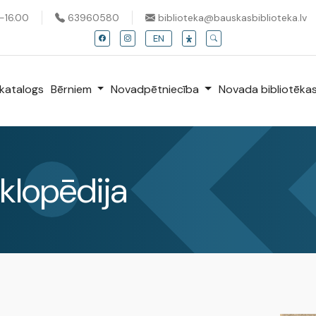
0-16.00
63960580
biblioteka@bauskasbiblioteka.lv
EN
katalogs
Bērniem
Novadpētniecība
Novada bibliotēka
klopēdija