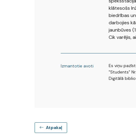
spēksstacija
klātesošs Inž
biedrības un 
darbojies kā
jaunbūves (1
Cik varējis,
Es viņu pazīst
Izmantotie avoti
"Students" Nr.
Digitālā bibli
Atpakaļ