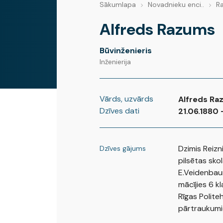
Sākumlapa
Novadnieku enci..
R
Alfreds Razums
Būvinženieris
Inženierija
Vārds, uzvārds
Alfreds Ra
Dzīves dati
21.06.1880 
Dzimis Reizn
Dzīves gājums
pilsētas skol
E.Veidenbaum
mācījies 6 k
Rīgas Polite
pārtraukumie