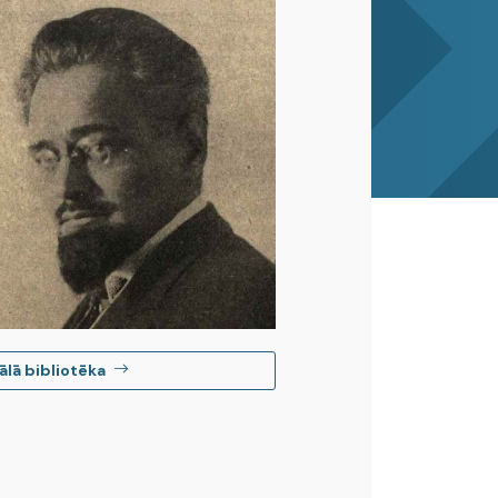
ālā bibliotēka