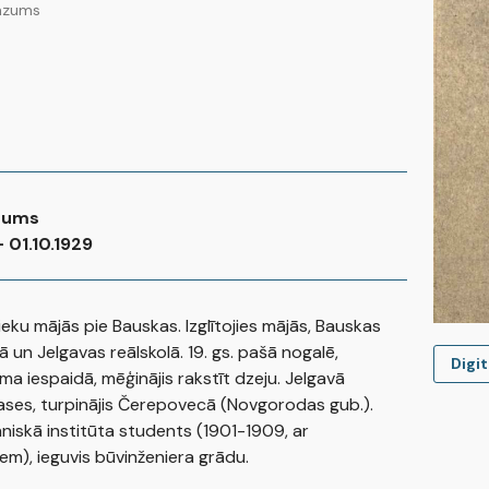
azums
zums
- 01.10.1929
ieku mājās pie Bauskas. Izglītojies mājās, Bauskas
ā un Jelgavas reālskolā. 19. gs. pašā nogalē,
Digit
a iespaidā, mēģinājis rakstīt dzeju. Jelgavā
lases, turpinājis Čerepovecā (Novgorodas gub.).
hniskā institūta students (1901-1909, ar
m), ieguvis būvinženiera grādu.