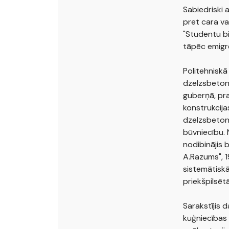
Sabiedriski 
pret cara va
"Studentu bir
tāpēc emigrē
Politehniskā
dzelzsbetona
guberņā, pra
konstrukcija
dzelzsbetona
būvniecību. 
nodibinājis 
A.Razums", 1
sistemātiskā
priekšpilsēt
Sarakstījis 
kuģniecības 