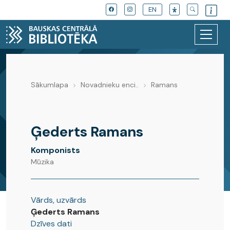
EN
Sākumlapa
Novadnieku enci..
Ramans
Novadnieku enciklopēdija
Ģederts Ramans
Komponists
Mūzika
Vārds, uzvārds
Ģederts Ramans
Dzīves dati