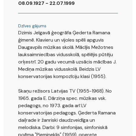
08.09.1927 - 22.07.1999
Dzīves gājums
Dzimis Jelgavā ģeogrāfa Ģederta Ramana
ģimenē. Klavieru un vijoles spēli apguvis
Daugavpils mūzikas skolā. Mācījis Mežotnes
lauksaimniecības vidusskolā, spēlējis pūtēju
orķestrī. 20 gadu vecumā uzsācis mācības J.
Mediņa mūzikas vidusskolā. Beidzis LV
konservatorijas kompozīciju klasi (1955).
Skaņu režisors Latvijas TV (1955-1968). No
1965. gada E. Dārziņa spec. mūzikas vsk.
pedagogs, no 1973. gada arī LV
konservatorijas pedagogs. Ģederta Ramana
daiļrade ir žanriski daudzveidīga un
melodiska. Darbi: 9 simfonijas, simfoniskā
poēma "Piemineklis" (1959), operete