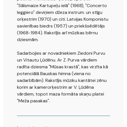
"Sālsmaize Kartupeļu ielā" (1968), "Concerto
leggiero" deviņiem džeza instrum. un stīgu
orķestrim (1970) un citi. Latvijas Komponistu
savienības biedrs (1957) un priekšsēdētājs
(1968-1984). Rakstījis arī mūzikas bērnu
dziesmām.
Sadarbojies ar novadniekiem Ziedoni Purvu
un Vitautu Ļūdēnu. Ar Z. Purva vārdiem
radīta dziesma "Mūsas krastā", kas virzīta kā
potenciālā Bauskas himna (viena no
sadarbībām). Rakstījis mūziku kantātei zēnu
korim ar kamerorķestrim ar V. Ļūdēna
vārdiem, topot maza formāta skaņu platei
"Meža pasakas".