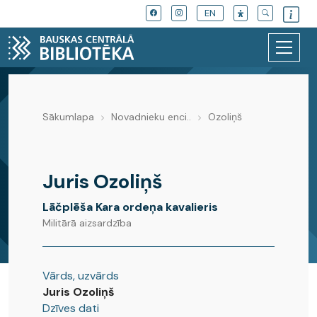
EN
Sākumlapa
Novadnieku enci..
Ozoliņš
Novadnieku enciklopēdija
Juris Ozoliņš
Lāčplēša Kara ordeņa kavalieris
Militārā aizsardzība
Vārds, uzvārds
Juris Ozoliņš
Dzīves dati