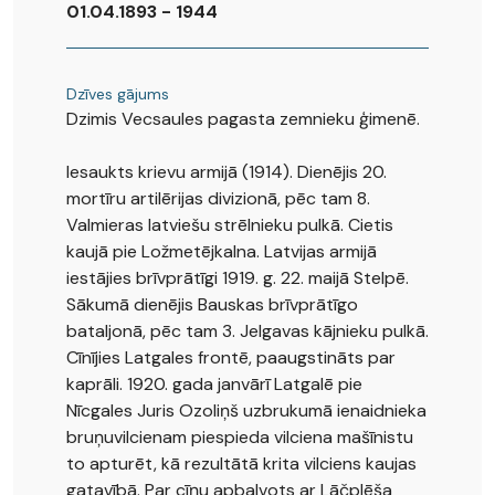
01.04.1893 - 1944
Dzīves gājums
Dzimis Vecsaules pagasta zemnieku ģimenē.
Iesaukts krievu armijā (1914). Dienējis 20.
mortīru artilērijas divizionā, pēc tam 8.
Valmieras latviešu strēlnieku pulkā. Cietis
kaujā pie Ložmetējkalna. Latvijas armijā
iestājies brīvprātīgi 1919. g. 22. maijā Stelpē.
Sākumā dienējis Bauskas brīvprātīgo
bataljonā, pēc tam 3. Jelgavas kājnieku pulkā.
Cīnījies Latgales frontē, paaugstināts par
kaprāli. 1920. gada janvārī Latgalē pie
Nīcgales Juris Ozoliņš uzbrukumā ienaidnieka
bruņuvilcienam piespieda vilciena mašīnistu
to apturēt, kā rezultātā krita vilciens kaujas
gatavībā. Par cīņu apbalvots ar Lāčplēša