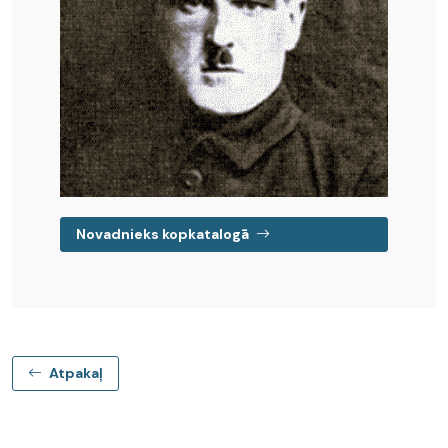
Novadnieks kopkatalogā
Atpakaļ