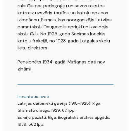
rakstījis par pedagoģiju un savos rakstos
katrreiz uzsvēris tautību un katoļu apziņas
izkopšanu. Pirmais, kas noorganizējis Latvijas
pamatskolu Daugavpils apriņķī un izveidojis
skolu tīklu. No 1925. gada Saeimas loceklis
katoļu frakcijā, no 1928. gada Latgales skolu
lietu direktors.
Pensionēts 1934. gadā. Miršanas dati nav
zināmi.
Izmantotie avoti
Latvijas darbinieku galerija (1918-1928). Rīga:
Grāmatu draugs, 1929. 67. lpp.
Es viņu pazīstu. Rīga: Biografiskā archiva apgāds,
1939. 562 lpp.