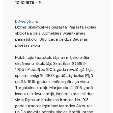
10.10.1879 - ?
Dzīves gājums
Dzimis Skaistkalnes pagastā. Pagasta skolas
skolotāja dēls. Apmeklējis Skaistkalnes
pamatskolu, 1898. gadā beidzis Bauskas
pilsētas skolu.
Nokārtojis tautskolotāja un mājskolotāja
eksāmenu. Skolotājs Skaistkalnē (1898–
1905). Piedalījies 1905. gada revolūcijā, bija
spiests emigrēt. 1907. gadā atgriezies Rīgā
un līdz 1915. gadam ieņēmis pārziņa vietu
Torņakalna katoļu Marijas skolā. 1916. gadā
iesaukts krievu armijā, ieņēmis kara ierēdņa
vietu Rīgas un Kaukāzas frontēs. No 1918.
gada strādājis izglītības iestādēs Aizputes
un Daugavpils apriņķu skolās. Katoļu presē