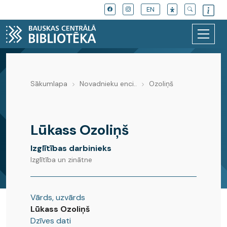
EN
Sākumlapa
Novadnieku enci..
Ozoliņš
Novadnieku enciklopēdija
Lūkass Ozoliņš
Izglītības darbinieks
Izglītība un zinātne
Vārds, uzvārds
Lūkass Ozoliņš
Dzīves dati