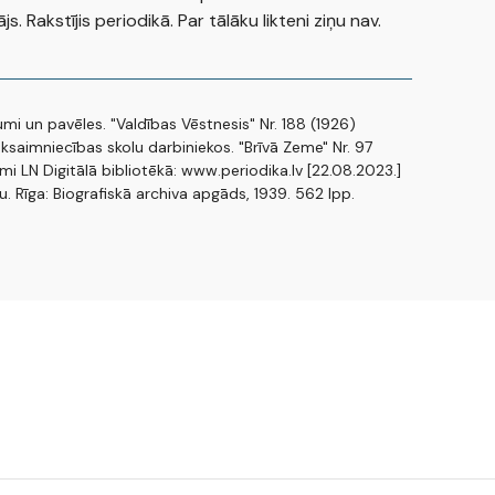
s. Rakstījis periodikā. Par tālāku likteni ziņu nav.
umi un pavēles. "Valdības Vēstnesis" Nr. 188 (1926)
ksaimniecības skolu darbiniekos. "Brīvā Zeme" Nr. 97
mi LN Digitālā bibliotēkā: www.periodika.lv [22.08.2023.]
u. Rīga: Biografiskā archiva apgāds, 1939. 562 lpp.