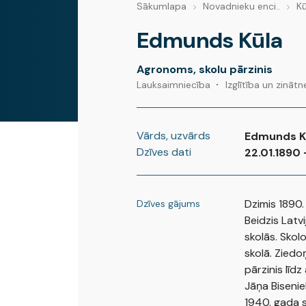
Sākumlapa
Novadnieku enci..
Kū
Edmunds Kūla
Agronoms, skolu pārzinis
Lauksaimniecība
Izglītība un zinātn
Vārds, uzvārds
Edmunds K
Dzīves dati
22.01.1890 
Dzimis 1890.
Dzīves gājums
Beidzis Latvi
skolās. Skol
skolā. Zied
pārzinis līd
Jāņa Bisenie
1940. gada s