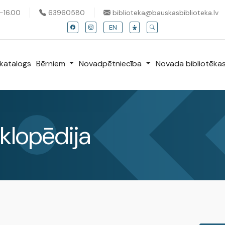
0-16.00
63960580
biblioteka@bauskasbiblioteka.lv
EN
katalogs
Bērniem
Novadpētniecība
Novada bibliotēka
klopēdija