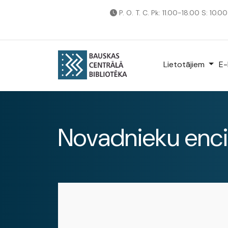
P. O. T. C. Pk: 11.00-18.00 S: 10.0
Lietotājiem
E-
Novadnieku enci