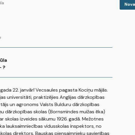
la
Nova
e
ūla
- ?
 gada 22. janvārī Vecsaules pagasta Kociņu mājās.
jas universitāti, praktizējies Anglijas dārzkopības
otājs un agronoms Valsts Bulduru dārzkopības
oņu dārzkopības skolas (Bornsmindes muižas ēka)
z ar skolas izveides sākumu 1926. gadā. Mežotnes
ka lauksaimniecības vidusskolas inspektors, no
kolas direktors. Bauskas piensaimnieku savienības