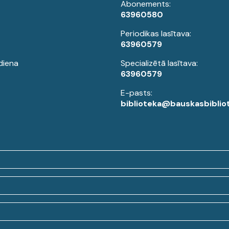
Abonements:
63960580
Periodikas lasītava:
63960579
diena
Specializētā lasītava:
63960579
E-pasts:
biblioteka@bauskasbibliot