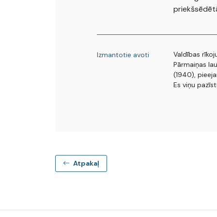
priekšsēdētāj
Valdības rīkoj
Izmantotie avoti
Pārmaiņas lau
(1940), pieeja
Es viņu pazīst
Atpakaļ