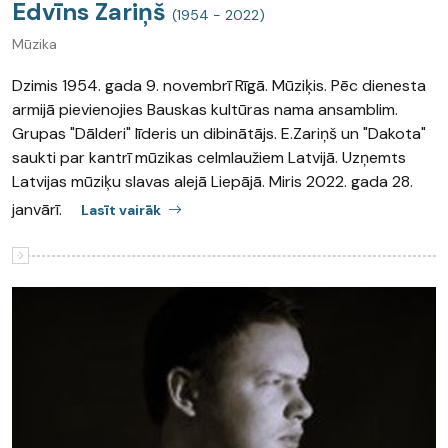
Edvīns Zariņš
(1954 - 2022)
Mūzika
Dzimis 1954. gada 9. novembrī Rīgā. Mūziķis. Pēc dienesta
armijā pievienojies Bauskas kultūras nama ansamblim.
Grupas "Dālderi" līderis un dibinātājs. E.Zariņš un "Dakota"
saukti par kantrī mūzikas celmlaužiem Latvijā. Uzņemts
Latvijas mūziķu slavas alejā Liepājā. Miris 2022. gada 28.
janvārī.
Lasīt vairāk