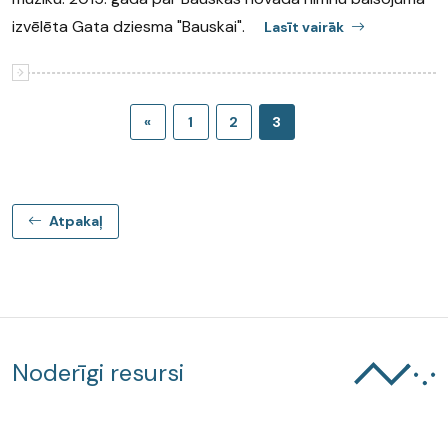
izvēlēta Gata dziesma "Bauskai".
Lasīt vairāk
«
1
2
3
Atpakaļ
Noderīgi resursi