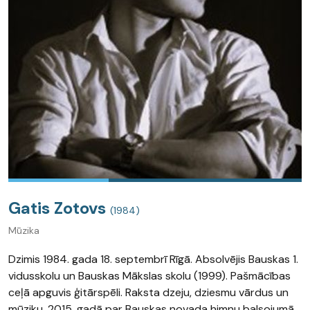
Gatis Zotovs
(1984)
Mūzika
Dzimis 1984. gada 18. septembrī Rīgā. Absolvējis Bauskas 1.
vidusskolu un Bauskas Mākslas skolu (1999). Pašmācības
ceļā apguvis ģitārspēli. Raksta dzeju, dziesmu vārdus un
mūziku. 2015. gadā par Bauskas novada himnu balsojumā