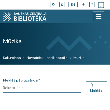
EN
Mūzika
Sākumlapa
Novadnieku enciklopēdija
Mūzika
Meklēt pēc uzvārda *
Meklēt