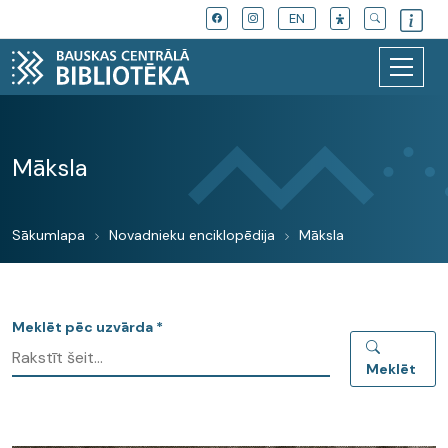
EN
Māksla
Sākumlapa
Novadnieku enciklopēdija
Māksla
Meklēt pēc uzvārda *
Meklēt