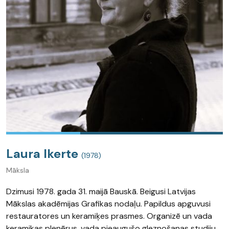
Laura Ikerte
(1978)
Māksla
Dzimusi 1978. gada 31. maijā Bauskā. Beigusi Latvijas
Mākslas akadēmijas Grafikas nodaļu. Papildus apguvusi
restauratores un keramiķes prasmes. Organizē un vada
keramikas plenērus, vada pieaugušo gleznošanas studiju