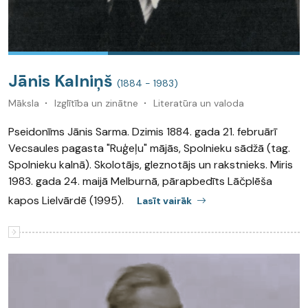
Jānis Kalniņš
(1884 - 1983)
Māksla
Izglītība un zinātne
Literatūra un valoda
Pseidonīms Jānis Sarma. Dzimis 1884. gada 21. februārī
Vecsaules pagasta "Ruģeļu" mājās, Spolnieku sādžā (tag.
Spolnieku kalnā). Skolotājs, gleznotājs un rakstnieks. Miris
1983. gada 24. maijā Melburnā, pārapbedīts Lāčplēša
kapos Lielvārdē (1995).
Lasīt vairāk