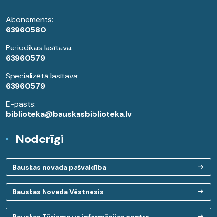
Abonements:
63960580
Periodikas lasītava:
63960579
Specializētā lasītava:
63960579
E-pasts:
biblioteka@bauskasbiblioteka.lv
Noderīgi
Bauskas novada pašvaldība
Bauskas Novada Vēstnesis
Bauskas Tūrisma un informācijas centrs