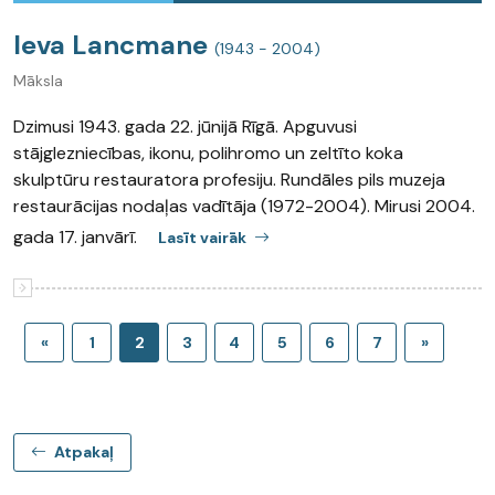
Ieva Lancmane
(1943 - 2004)
Māksla
Dzimusi 1943. gada 22. jūnijā Rīgā. Apguvusi
stājglezniecības, ikonu, polihromo un zeltīto koka
skulptūru restauratora profesiju. Rundāles pils muzeja
restaurācijas nodaļas vadītāja (1972-2004). Mirusi 2004.
gada 17. janvārī.
Lasīt vairāk
«
1
2
3
4
5
6
7
»
Atpakaļ