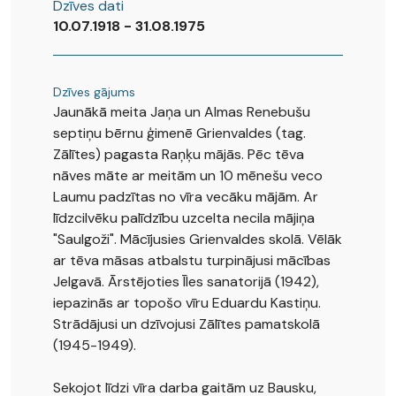
Dzīves dati
10.07.1918 - 31.08.1975
Dzīves gājums
Jaunākā meita Jaņa un Almas Renebušu
septiņu bērnu ģimenē Grienvaldes (tag.
Zālītes) pagasta Raņķu mājās. Pēc tēva
nāves māte ar meitām un 10 mēnešu veco
Laumu padzītas no vīra vecāku mājām. Ar
līdzcilvēku palīdzību uzcelta necila mājiņa
"Saulgoži". Mācījusies Grienvaldes skolā. Vēlāk
ar tēva māsas atbalstu turpinājusi mācības
Jelgavā. Ārstējoties Īles sanatorijā (1942),
iepazinās ar topošo vīru Eduardu Kastiņu.
Strādājusi un dzīvojusi Zālītes pamatskolā
(1945-1949).
Sekojot līdzi vīra darba gaitām uz Bausku,