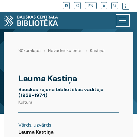
EN
Sākumlapa
Novadnieku enci..
Kastiņa
Novadnieku enciklopēdija
Lauma Kastiņa
Bauskas rajona bibliotēkas vadītāja
(1958-1974)
Kultūra
Vārds, uzvārds
Lauma Kastiņa