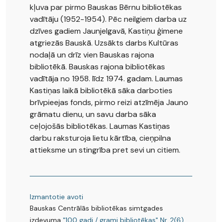
kļuva par pirmo Bauskas Bērnu bibliotēkas
vadītāju (1952-1954). Pēc neilgiem darba uz
dzīves gadiem Jaunjelgavā, Kastiņu ģimene
atgriezās Bauskā. Uzsākts darbs Kultūras
nodaļā un drīz vien Bauskas rajona
bibliotēkā. Bauskas rajona bibliotēkas
vadītāja no 1958. līdz 1974. gadam. Laumas
Kastiņas laikā bibliotēkā sāka darboties
brīvpieejas fonds, pirmo reizi atzīmēja Jauno
grāmatu dienu, un savu darba sāka
ceļojošās bibliotēkas. Laumas Kastiņas
darbu raksturoja lietu kārtība, cieņpilna
attieksme un stingrība pret sevi un citiem.
Izmantotie avoti
Bauskas Centrālās bibliotēkas simtgades
izdevuma
"100 gadi / grami bibliotēkas" Nr. 2(6),