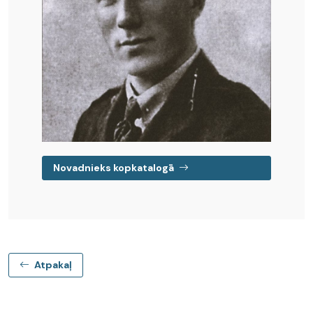
Novadnieks kopkatalogā
Atpakaļ