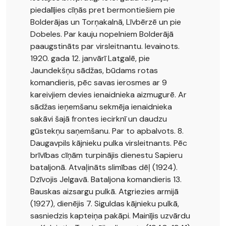
piedalījies cīņās pret bermontiešiem pie
Bolderājas un Torņakalnā, Līvbērzē un pie
Dobeles. Par kauju nopelniem Bolderājā
paaugstināts par virsleitnantu. Ievainots.
1920. gada 12. janvārī Latgalē, pie
Jaundekšņu sādžas, būdams rotas
komandieris, pēc savas ierosmes ar 9
kareivjiem devies ienaidnieka aizmugurē. Ar
sādžas ieņemšanu sekmēja ienaidnieka
sakāvi šajā frontes iecirknī un daudzu
gūstekņu saņemšanu. Par to apbalvots. 8.
Daugavpils kājnieku pulka virsleitnants. Pēc
brīvības cīņām turpinājis dienestu Sapieru
bataljonā. Atvaļināts slimības dēļ (1924).
Dzīvojis Jelgavā. Bataljona komandieris 13.
Bauskas aizsargu pulkā. Atgriezies armijā
(1927), dienējis 7. Siguldas kājnieku pulkā,
sasniedzis kapteiņa pakāpi. Mainījis uzvārdu