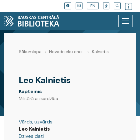
EN
Sākumlapa
Novadnieku enci..
Kalnietis
Novadnieku enciklopēdija
Leo Kalnietis
Kapteinis
Militārā aizsardzība
Vārds, uzvārds
Leo Kalnietis
Dzīves dati