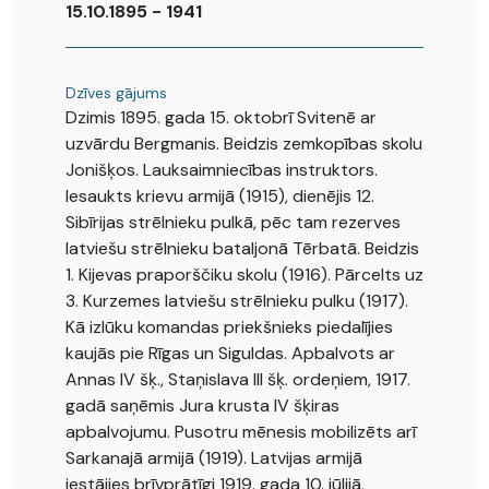
15.10.1895 - 1941
Dzīves gājums
Dzimis 1895. gada 15. oktobrī Svitenē ar
uzvārdu Bergmanis. Beidzis zemkopības skolu
Jonišķos. Lauksaimniecības instruktors.
Iesaukts krievu armijā (1915), dienējis 12.
Sibīrijas strēlnieku pulkā, pēc tam rezerves
latviešu strēlnieku bataljonā Tērbatā. Beidzis
1. Kijevas praporščiku skolu (1916). Pārcelts uz
3. Kurzemes latviešu strēlnieku pulku (1917).
Kā izlūku komandas priekšnieks piedalījies
kaujās pie Rīgas un Siguldas. Apbalvots ar
Annas IV šķ., Staņislava III šķ. ordeņiem, 1917.
gadā saņēmis Jura krusta IV šķiras
apbalvojumu. Pusotru mēnesis mobilizēts arī
Sarkanajā armijā (1919). Latvijas armijā
iestājies brīvprātīgi 1919. gada 10. jūlijā,