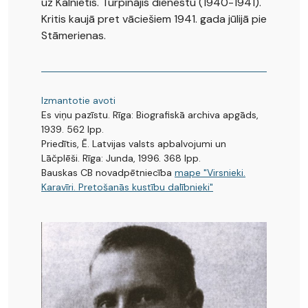
uz Kalnietis. Turpinājis dienestu (1940-1941).
Kritis kaujā pret vāciešiem 1941. gada jūlijā pie
Stāmerienas.
Izmantotie avoti
Es viņu pazīstu. Rīga: Biografiskā archiva apgāds,
1939. 562 lpp.
Priedītis, Ē. Latvijas valsts apbalvojumi un
Lāčplēši. Rīga: Junda, 1996. 368 lpp.
Bauskas CB novadpētniecība
mape "Virsnieki.
Karavīri. Pretošanās kustību dalībnieki"