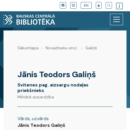
EN
Sākumlapa
Novadnieku enci..
Galiņš
Novadnieku enciklopēdija
Jānis Teodors Galiņš
Svitenes pag. aizsargu nodaļas
priekšnieks
Militārā aizsardzība
Vārds, uzvārds
Jānis Teodors Galiņš