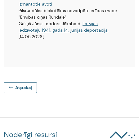
Izmantotie avoti
Pilsrundāles bibliotēkas novadpētniecības mape
"Brīvības cīņas Rundālē"
Galiņš Jānis Teodors Jēkaba d.
Latvijas
iedzīvotāju 1941. gada 14. jūnijas deportācija
.
[14.05.2026.]
Atpakaļ
Noderīgi resursi