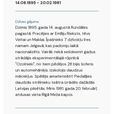
14.08.1895 - 20.02.1981
Dzīves gājums
Dzimis 1895. gada 14. augustā Rundāles
pagastā. Precējies ar Emīliju Rieksts, tēvs
Veltai un Maldai. Īpašnieks 7 dzīvokļu īres
namam Jelgavā, kas padomju laikā
nacionalizēts. Vairāk nekā sešdesmit gadus
strādājis eksperimentālajā rūpnīcā
"Ozolnieki", no tiem pēdējos 28 bijis šoferis
un automehāniķis. Izskolojis daudzus
mācekļus. Spēlējis amatieteātrī. Piedalījies
daudzās strēlnieku teātra izrādēs dažādās
Latvijas pilsētās. Miris 1981. gada 20. februārī,
atdusas vieta Rīgā Meža kapos.