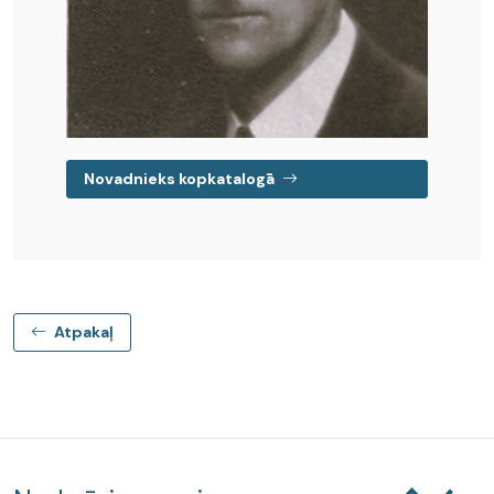
Novadnieks kopkatalogā
Atpakaļ