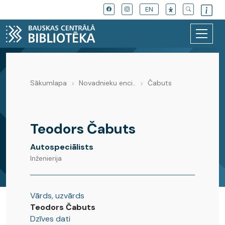
EN
Sākumlapa
Novadnieku enci..
Čabuts
Novadnieku enciklopēdija
Teodors Čabuts
Autospeciālists
Inženierija
Vārds, uzvārds
Teodors Čabuts
Dzīves dati