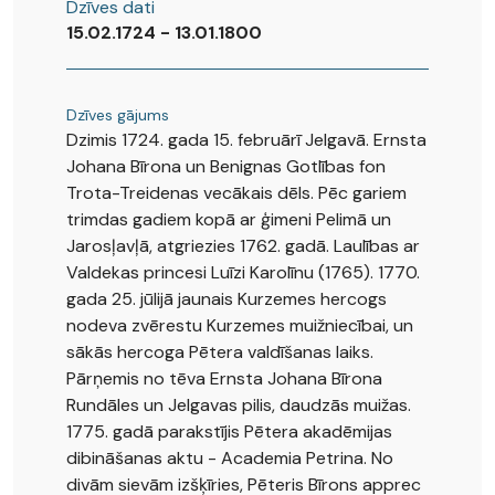
Dzīves dati
15.02.1724 - 13.01.1800
Dzīves gājums
Dzimis 1724. gada 15. februārī Jelgavā. Ernsta
Johana Bīrona un Benignas Gotlības fon
Trota-Treidenas vecākais dēls. Pēc gariem
trimdas gadiem kopā ar ģimeni Pelimā un
Jarosļavļā, atgriezies 1762. gadā. Laulības ar
Valdekas princesi Luīzi Karolīnu (1765). 1770.
gada 25. jūlijā jaunais Kurzemes hercogs
nodeva zvērestu Kurzemes muižniecībai, un
sākās hercoga Pētera valdīšanas laiks.
Pārņemis no tēva Ernsta Johana Bīrona
Rundāles un Jelgavas pilis, daudzās muižas.
1775. gadā parakstījis Pētera akadēmijas
dibināšanas aktu - Academia Petrina. No
divām sievām izšķīries, Pēteris Bīrons apprec