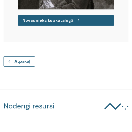
Novadnieks kopkatalogā
Atpakaļ
Noderīgi resursi