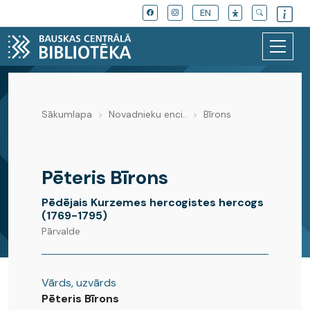
EN
Sākumlapa
Novadnieku enci..
Bīrons
Novadnieku enciklopēdija
Pēteris Bīrons
Pēdējais Kurzemes hercogistes hercogs
(1769-1795)
Pārvalde
Vārds, uzvārds
Pēteris Bīrons