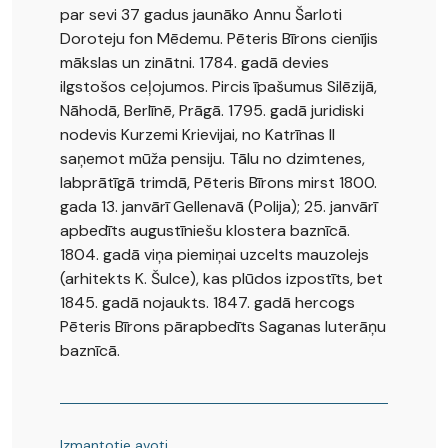
par sevi 37 gadus jaunāko Annu Šarloti
Doroteju fon Mēdemu. Pēteris Bīrons cienījis
mākslas un zinātni. 1784. gadā devies
ilgstošos ceļojumos. Pircis īpašumus Silēzijā,
Nāhodā, Berlīnē, Prāgā. 1795. gadā juridiski
nodevis Kurzemi Krievijai, no Katrīnas II
saņemot mūža pensiju. Tālu no dzimtenes,
labprātīgā trimdā, Pēteris Bīrons mirst 1800.
gada 13. janvārī Gellenavā (Polija); 25. janvārī
apbedīts augustīniešu klostera baznīcā.
1804. gadā viņa piemiņai uzcelts mauzolejs
(arhitekts K. Šulce), kas plūdos izpostīts, bet
1845. gadā nojaukts. 1847. gadā hercogs
Pēteris Bīrons pārapbedīts Saganas luterāņu
baznīcā.
Izmantotie avoti