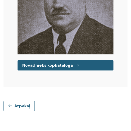
Novadnieks kopkatalogā
Atpakaļ