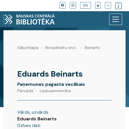
EN
Sākumlapa
Novadnieku enci..
Beinarts
Novadnieku enciklopēdija
Eduards Beinarts
Paņemunes pagasta vecākais
Pārvalde
Lauksaimniecība
Vārds, uzvārds
Eduards Beinarts
Dzīves dati