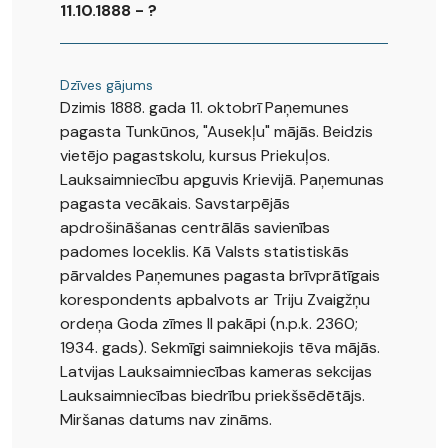
11.10.1888 - ?
Dzīves gājums
Dzimis 1888. gada 11. oktobrī Paņemunes
pagasta Tunkūnos, "Ausekļu" mājās. Beidzis
vietējo pagastskolu, kursus Priekuļos.
Lauksaimniecību apguvis Krievijā. Paņemunas
pagasta vecākais. Savstarpējās
apdrošināšanas centrālās savienības
padomes loceklis. Kā Valsts statistiskās
pārvaldes Paņemunes pagasta brīvprātīgais
korespondents apbalvots ar Triju Zvaigžņu
ordeņa Goda zīmes II pakāpi (n.p.k. 2360;
1934. gads). Sekmīgi saimniekojis tēva mājās.
Latvijas Lauksaimniecības kameras sekcijas
Lauksaimniecības biedrību priekšsēdētājs.
Miršanas datums nav zināms.